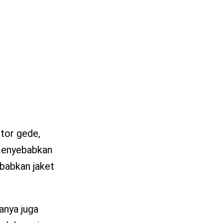
tor gede,
i menyebabkan
ebabkan jaket
anya juga