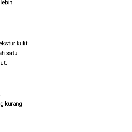
 lebih
ekstur kulit
ah satu
ut.
.
ng kurang