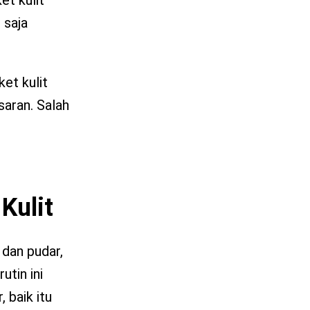
 saja
et kulit
saran. Salah
Kulit
 dan pudar,
tin ini
 baik itu