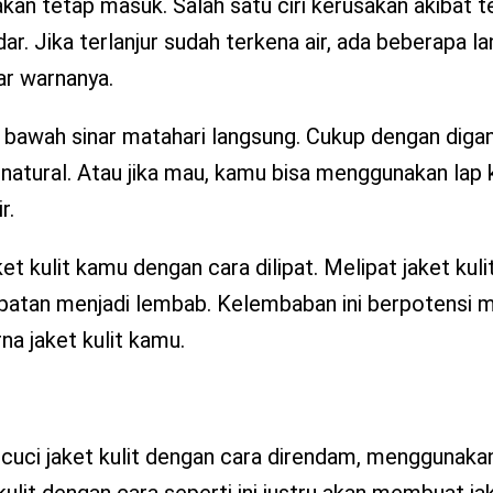
n akan tetap masuk. Salah satu ciri kerusakan akibat t
dar. Jika terlanjur sudah terkena air, ada beberapa l
ar warnanya.
 bawah sinar matahari langsung. Cukup dengan digan
 natural. Atau jika mau, kamu bisa menggunakan lap 
r.
t kulit kamu dengan cara dilipat. Melipat jaket kuli
lipatan menjadi lembab. Kelembaban ini berpotensi
 jaket kulit kamu.
mencuci jaket kulit dengan cara direndam, menggunaka
lit dengan cara seperti ini justru akan membuat jak