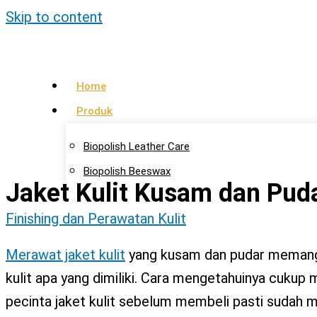
Skip to content
Home
Produk
Biopolish Leather Care
Biopolish Beeswax
Jaket Kulit Kusam dan Puda
Biopolish Natural Oil
Finishing dan Perawatan Kulit
Artikel
Merawat jaket kulit
yang kusam dan pudar memang 
Lokasi Agen
kulit apa yang dimiliki. Cara mengetahuinya cukup 
Kontak Kami
pecinta jaket kulit sebelum membeli pasti sudah men