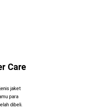
er Care
nis jaket
kamu para
lah dibeli.