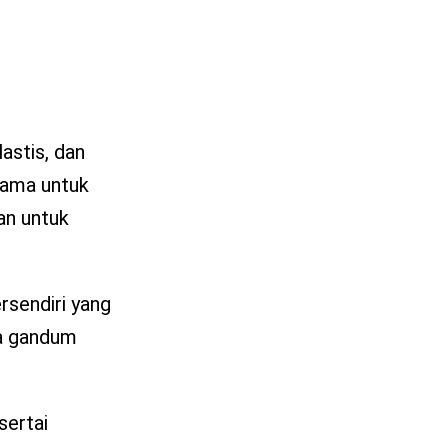
astis, dan
utama untuk
an untuk
ersendiri yang
ba gandum
sertai