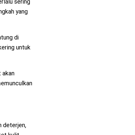
erlalu sering
angkah yang
tung di
kering untuk
t akan
 memunculkan
n deterjen,
et kulit