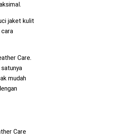
aksimal.
i jaket kulit
 cara
ather Care.
 satunya
 tak mudah
 dengan
ather Care