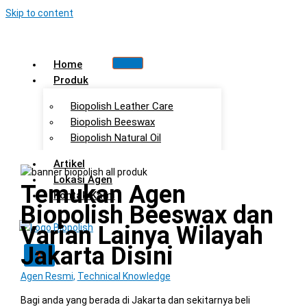
Skip to content
Home
Produk
Biopolish Leather Care
Biopolish Beeswax
Biopolish Natural Oil
Artikel
Lokasi Agen
Temukan Agen
Kontak Kami
Biopolish Beeswax dan
Varian Lainya Wilayah
Jakarta Disini
X
Agen Resmi
,
Technical Knowledge
Bagi anda yang berada di Jakarta dan sekitarnya beli