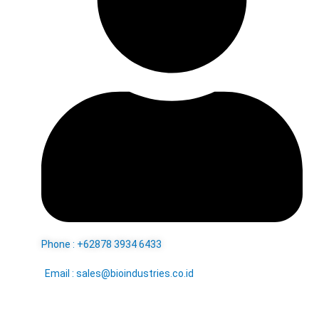
Phone : +62878 3934 6433
Email : sales@bioindustries.co.id