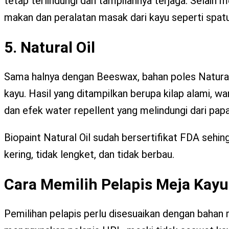
tetap terlindungi dan tampilannya terjaga. Selain 
makan dan peralatan masak dari kayu seperti spatu
5. Natural Oil
Sama halnya dengan Beeswax, bahan poles Natural 
kayu. Hasil yang ditampilkan berupa kilap alami, w
dan efek water repellent yang melindungi dari papar
Biopaint Natural Oil sudah bersertifikat FDA sehing
kering, tidak lengket, dan tidak berbau.
Cara Memilih Pelapis Meja Kayu
Pemilihan pelapis perlu disesuaikan dengan bahan