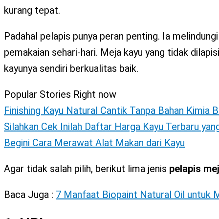
X
kurang tepat.
Padahal pelapis punya peran penting. Ia melindungi
pemakaian sehari-hari. Meja kayu yang tidak dilap
kayunya sendiri berkualitas baik.
Popular Stories Right now
Finishing Kayu Natural Cantik Tanpa Bahan Kimia 
Silahkan Cek Inilah Daftar Harga Kayu Terbaru yan
Begini Cara Merawat Alat Makan dari Kayu
Agar tidak salah pilih, berikut lima jenis
pelapis me
Baca Juga :
7 Manfaat Biopaint Natural Oil untuk 