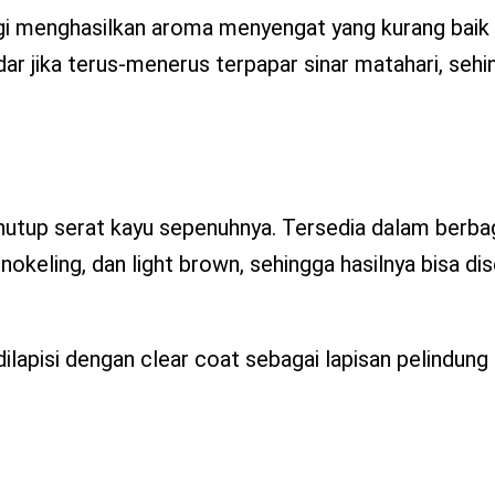
i menghasilkan aroma menyengat yang kurang baik 
r jika terus-menerus terpapar sinar matahari, sehi
utup serat kayu sepenuhnya. Tersedia dalam berbaga
nokeling, dan light brown, sehingga hasilnya bisa di
lapisi dengan clear coat sebagai lapisan pelindung 