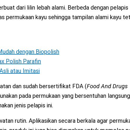
buat dari lilin lebah alami. Berbeda dengan pelapis
tas permukaan kayu sehingga tampilan alami kayu t
Mudah dengan Biopolish
x Polish Parafin
sli atau Imitasi
atan dan sudah bersertifikat FDA (
Food And Drugs
digunakan pada permukaan yang bersentuhan langsun
n jenis pelapis ini.
atan rutin. Aplikasikan secara berkala agar permuk