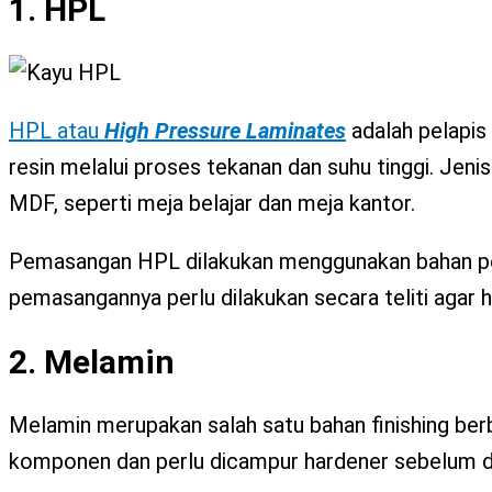
1. HPL
HPL atau
High Pressure Laminates
adalah pelapis
resin melalui proses tekanan dan suhu tinggi. Jen
MDF, seperti meja belajar dan meja kantor.
Pemasangan HPL dilakukan menggunakan bahan pe
pemasangannya perlu dilakukan secara teliti agar h
2. Melamin
Melamin merupakan salah satu bahan finishing berbas
komponen dan perlu dicampur hardener sebelum di