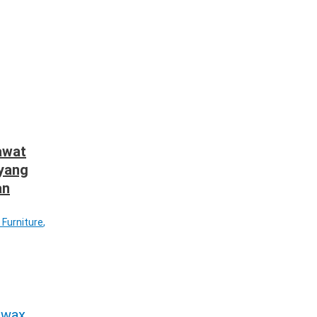
awat
 yang
an
 Furniture
,