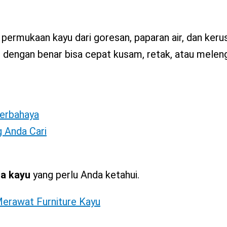
 permukaan kayu dari goresan, paparan air, dan keru
isi dengan benar bisa cepat kusam, retak, atau mele
Berbahaya
g Anda Cari
ja kayu
yang perlu Anda ketahui.
Merawat Furniture Kayu