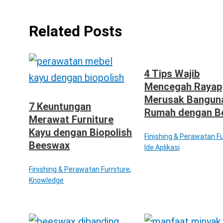
Related Posts
4 Tips Wajib
Mencegah Rayap
Merusak Bangun
7 Keuntungan
Rumah dengan B
Merawat Furniture
Kayu dengan Biopolish
Finishing & Perawatan Fu
Beeswax
Ide Aplikasi
Finishing & Perawatan Furniture
,
Knowledge