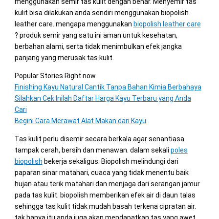
menggunakan semir tas kulit dengan benar. Menyemir tas
kulit bisa dilakukan anda sendiri menggunakan biopolish
leather care. mengapa menggunakan
biopolish leather care
? produk semir yang satu ini aman untuk kesehatan,
berbahan alami, serta tidak menimbulkan efek jangka
panjang yang merusak tas kulit.
Popular Stories Right now
Finishing Kayu Natural Cantik Tanpa Bahan Kimia Berbahaya
Silahkan Cek Inilah Daftar Harga Kayu Terbaru yang Anda
Cari
Begini Cara Merawat Alat Makan dari Kayu
Tas kulit perlu disemir secara berkala agar senantiasa
tampak cerah, bersih dan menawan. dalam sekali
poles
biopolish
bekerja sekaligus. Biopolish melindungi dari
paparan sinar matahari, cuaca yang tidak menentu baik
hujan atau terik matahari dan menjaga dari serangan jamur
pada tas kulit. biopolish memberikan efek air di daun talas
sehingga tas kulit tidak mudah basah terkena cipratan air.
tak hanya itu anda juga akan mendapatkan tas yang awet