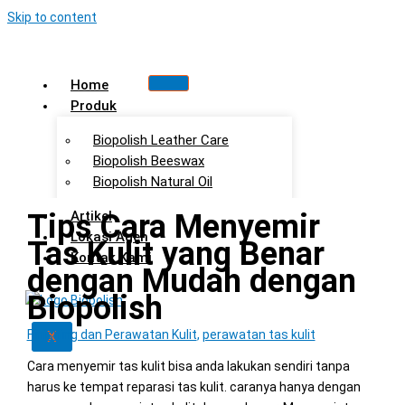
Skip to content
Home
Produk
Biopolish Leather Care
Biopolish Beeswax
Biopolish Natural Oil
Tips Cara Menyemir
Artikel
Lokasi Agen
Tas Kulit yang Benar
Kontak Kami
dengan Mudah dengan
Biopolish
Finishing dan Perawatan Kulit
X
,
perawatan tas kulit
Cara menyemir tas kulit bisa anda lakukan sendiri tanpa
harus ke tempat reparasi tas kulit. caranya hanya dengan