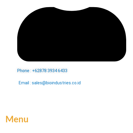
Phone : +62878 3934 6433
Email : sales@bioindustries.co.id
Menu