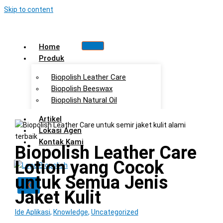
Skip to content
Home
Produk
Biopolish Leather Care
Biopolish Beeswax
Biopolish Natural Oil
Artikel
Lokasi Agen
Kontak Kami
Biopolish Leather Care
Lotion yang Cocok
untuk Semua Jenis
X
Jaket Kulit
Ide Aplikasi
,
Knowledge
,
Uncategorized