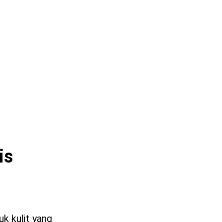
is
uk kulit yang