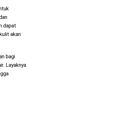
ntuk
 dan
h dapat
ulit akan
an bagi
ir. Layaknya
ngga