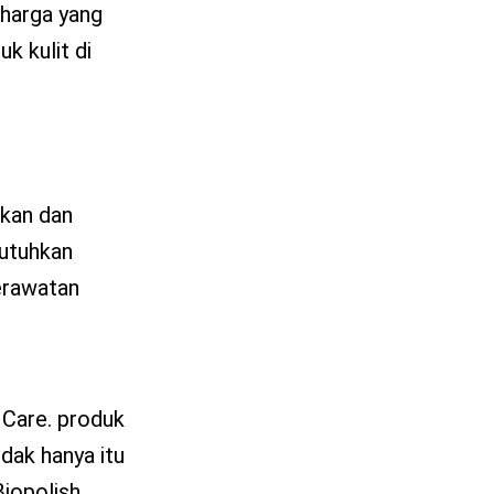
 harga yang
k kulit di
hkan dan
butuhkan
perawatan
 Care. produk
dak hanya itu
Biopolish