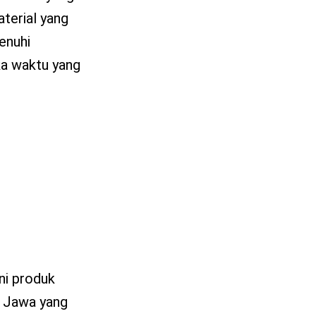
aterial yang
enuhi
gka waktu yang
ini produk
u Jawa yang