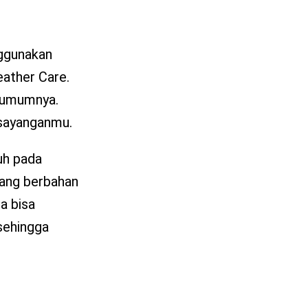
nggunakan
eather Care.
a umumnya.
esayanganmu.
uh pada
arang berbahan
a bisa
sehingga