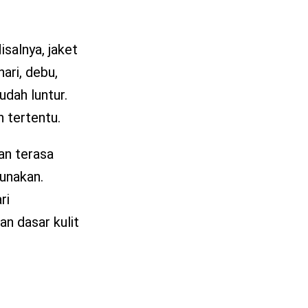
salnya, jaket
ari, debu,
dah luntur.
 tertentu.
an terasa
gunakan.
ri
n dasar kulit