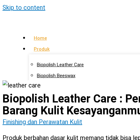
Skip to content
Home
Produk
Biopolish Leather Care
Biopolish Beeswax
Biopolish Natural Oil
Biopolish Leather Care : P
Artikel
Barang Kulit Kesayanganm
Lokasi Agen
Finishing dan Perawatan Kulit
Kontak Kami
Produk berbahan dasar kulit memang tidak bisa lepa