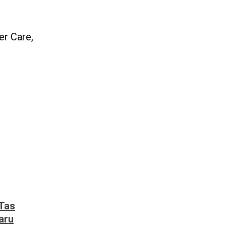
er Care,
Tas
aru