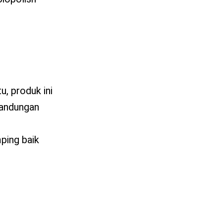
u, produk ini
kandungan
ping baik