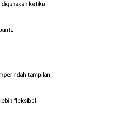
 digunakan ketika
bantu
mperindah tampilan
ebih fleksibel