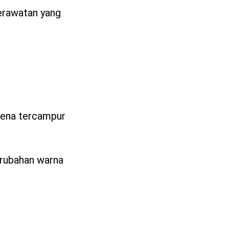
perawatan yang
rena tercampur
erubahan warna