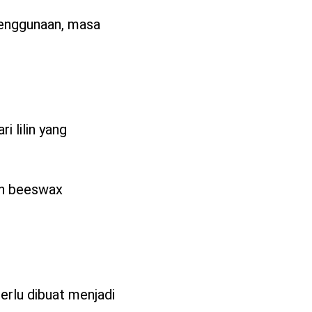
penggunaan, masa
i lilin yang
an beeswax
erlu dibuat menjadi