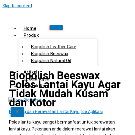
Skip to content
Home
Produk
Biopolish Leather Care
Biopolish Beeswax
Biopolish Natural Oil
Biopolish Beeswax
Artikel
Lokasi Agen
Poles Lantai Kayu Agar
Kontak Kami
Tidak Mudah Kusam
dan Kotor
Finishing dan Perawatan Lantai Kayu
X
,
Ide Aplikasi
Poles lantai kayu sangat bermanfaat untuk perawatan
lantai kayu. Pekerjaan anda dalam merawat lantai akan