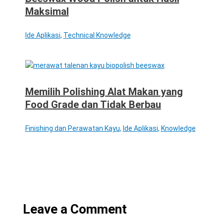
Maksimal
Ide Aplikasi
,
Technical Knowledge
Memilih Polishing Alat Makan yang
Food Grade dan Tidak Berbau
Finishing dan Perawatan Kayu
,
Ide Aplikasi
,
Knowledge
Leave a Comment