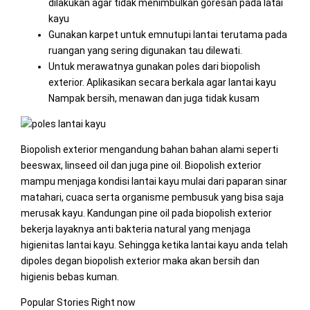
dilakukan agar tidak menimbulkan goresan pada latai
kayu
Gunakan karpet untuk emnutupi lantai terutama pada
ruangan yang sering digunakan tau dilewati.
Untuk merawatnya gunakan poles dari biopolish
exterior. Aplikasikan secara berkala agar lantai kayu
Nampak bersih, menawan dan juga tidak kusam
Biopolish exterior mengandung bahan bahan alami seperti
beeswax, linseed oil dan juga pine oil. Biopolish exterior
mampu menjaga kondisi lantai kayu mulai dari paparan sinar
matahari, cuaca serta organisme pembusuk yang bisa saja
merusak kayu. Kandungan pine oil pada biopolish exterior
bekerja layaknya anti bakteria natural yang menjaga
higienitas lantai kayu. Sehingga ketika lantai kayu anda telah
dipoles degan biopolish exterior maka akan bersih dan
higienis bebas kuman.
Popular Stories Right now