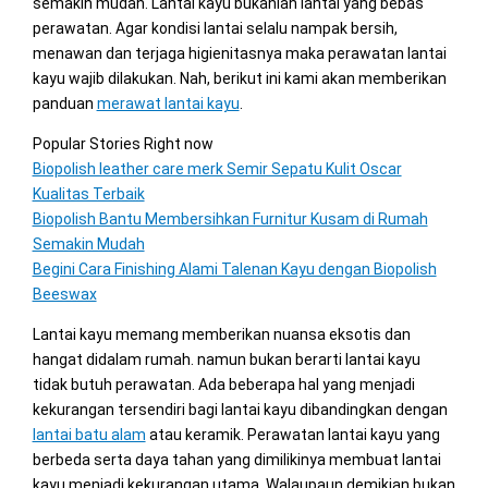
semakin mudah. Lantai kayu bukanlah lantai yang bebas
perawatan. Agar kondisi lantai selalu nampak bersih,
menawan dan terjaga higienitasnya maka perawatan lantai
kayu wajib dilakukan. Nah, berikut ini kami akan memberikan
panduan
merawat lantai kayu
.
Popular Stories Right now
Biopolish leather care merk Semir Sepatu Kulit Oscar
Kualitas Terbaik
Biopolish Bantu Membersihkan Furnitur Kusam di Rumah
Semakin Mudah
Begini Cara Finishing Alami Talenan Kayu dengan Biopolish
Beeswax
Lantai kayu memang memberikan nuansa eksotis dan
hangat didalam rumah. namun bukan berarti lantai kayu
tidak butuh perawatan. Ada beberapa hal yang menjadi
kekurangan tersendiri bagi lantai kayu dibandingkan dengan
lantai batu alam
atau keramik. Perawatan lantai kayu yang
berbeda serta daya tahan yang dimilikinya membuat lantai
kayu menjadi kekurangan utama. Walaupaun demikian bukan