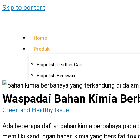
Skip to content
Home
Produk
Biopolish Leather Care
Biopolish Beeswax
Biopolish Natural Oil
Waspadai Bahan Kimia Ber
Artikel
Green and Healthy Issue
Lokasi Agen
Kontak Kami
Ada beberapa daftar bahan kimia berbahaya pada ba
memiliki kandungan bahan kimia yang bersifat toxic