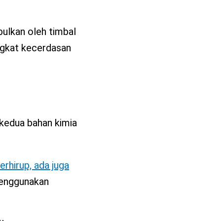
bulkan oleh timbal
ngkat kecerdasan
 kedua bahan kimia
terhirup, ada juga
menggunakan