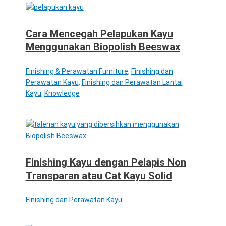
Cara Mencegah Pelapukan Kayu
Menggunakan Biopolish Beeswax
Finishing & Perawatan Furniture
,
Finishing dan
Perawatan Kayu
,
Finishing dan Perawatan Lantai
Kayu
,
Knowledge
Finishing Kayu dengan Pelapis Non
Transparan atau Cat Kayu Solid
Finishing dan Perawatan Kayu