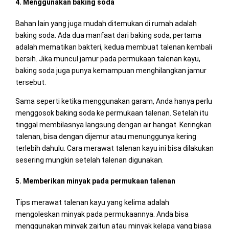
4. M
enggunakan
baking soda
Bahan lain yang juga mudah ditemukan di rumah adalah
baking soda. Ada dua manfaat dari baking soda, pertama
adalah mematikan bakteri, kedua membuat talenan kembali
bersih. Jika muncul jamur pada permukaan talenan kayu,
baking soda juga punya kemampuan menghilangkan jamur
tersebut.
Sama seperti ketika menggunakan garam, Anda hanya perlu
menggosok baking soda ke permukaan talenan. Setelah itu
tinggal membilasnya langsung dengan air hangat. Keringkan
talenan, bisa dengan dijemur atau menunggunya kering
terlebih dahulu. Cara merawat talenan kayu ini bisa dilakukan
sesering mungkin setelah talenan digunakan.
5. Memberikan minyak pada permukaan talenan
Tips merawat talenan kayu yang kelima adalah
mengoleskan minyak pada permukaannya. Anda bisa
menggunakan minyak zaitun atau minyak kelapa yang biasa