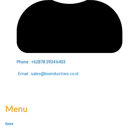
Phone : +62878 3934 6433
Email : sales@bioindustries.co.id
Menu
Home