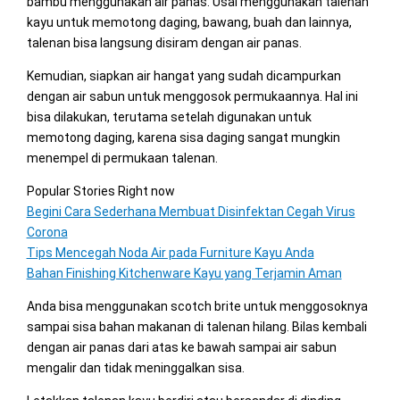
bambu menggunakan air panas. Usai menggunakan talenan
kayu untuk memotong daging, bawang, buah dan lainnya,
talenan bisa langsung disiram dengan air panas.
Kemudian, siapkan air hangat yang sudah dicampurkan
dengan air sabun untuk menggosok permukaannya. Hal ini
bisa dilakukan, terutama setelah digunakan untuk
memotong daging, karena sisa daging sangat mungkin
menempel di permukaan talenan.
Popular Stories Right now
Begini Cara Sederhana Membuat Disinfektan Cegah Virus
Corona
Tips Mencegah Noda Air pada Furniture Kayu Anda
Bahan Finishing Kitchenware Kayu yang Terjamin Aman
Anda bisa menggunakan scotch brite untuk menggosoknya
sampai sisa bahan makanan di talenan hilang. Bilas kembali
dengan air panas dari atas ke bawah sampai air sabun
mengalir dan tidak meninggalkan sisa.