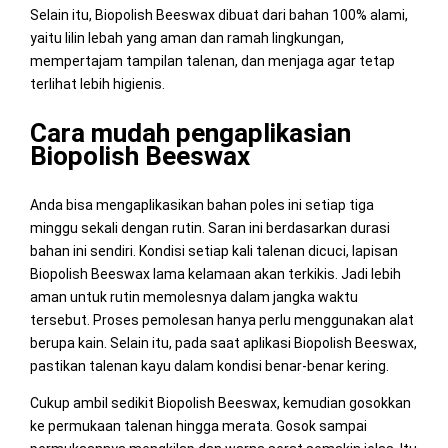
Selain itu, Biopolish Beeswax dibuat dari bahan 100% alami,
yaitu lilin lebah yang aman dan ramah lingkungan,
mempertajam tampilan talenan, dan menjaga agar tetap
terlihat lebih higienis.
Cara mudah pengaplikasian
Biopolish Beeswax
Anda bisa mengaplikasikan bahan poles ini setiap tiga
minggu sekali dengan rutin. Saran ini berdasarkan durasi
bahan ini sendiri. Kondisi setiap kali talenan dicuci, lapisan
Biopolish Beeswax lama kelamaan akan terkikis. Jadi lebih
aman untuk rutin memolesnya dalam jangka waktu
tersebut. Proses pemolesan hanya perlu menggunakan alat
berupa kain. Selain itu, pada saat aplikasi Biopolish Beeswax,
pastikan talenan kayu dalam kondisi benar-benar kering.
Cukup ambil sedikit Biopolish Beeswax, kemudian gosokkan
ke permukaan talenan hingga merata. Gosok sampai