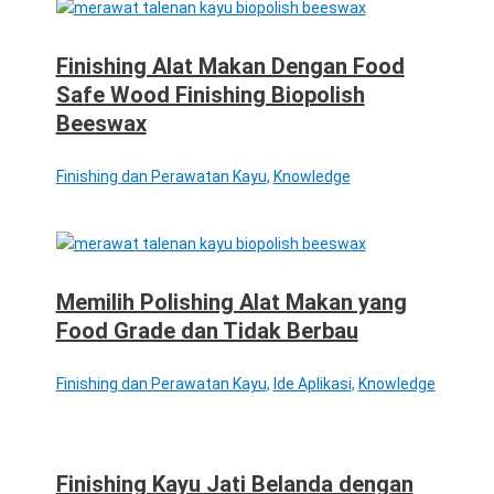
Finishing Alat Makan Dengan Food
Safe Wood Finishing Biopolish
Beeswax
Finishing dan Perawatan Kayu
,
Knowledge
Memilih Polishing Alat Makan yang
Food Grade dan Tidak Berbau
Finishing dan Perawatan Kayu
,
Ide Aplikasi
,
Knowledge
Finishing Kayu Jati Belanda dengan