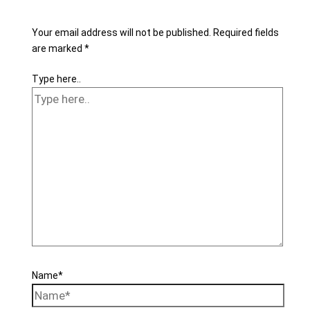
Your email address will not be published.
Required fields
are marked
*
Type here..
Name*