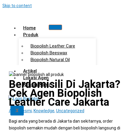
Skip to content
Home
Produk
Biopolish Leather Care
Biopolish Beeswax
Biopolish Natural Oil
Artikel
Lokasi Agen
Berdomisili Di Jakarta?
Kontak Kami
Cek Agen Biopolish
Leather Care Jakarta
X
Agen Resmi
,
Knowledge
,
Uncategorized
Bagi anda yang berada di Jakarta dan sekitarnya, order
biopolish semakin mudah dengan beli biopolish langsung di