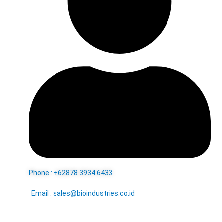
Phone : +62878 3934 6433
Email : sales@bioindustries.co.id