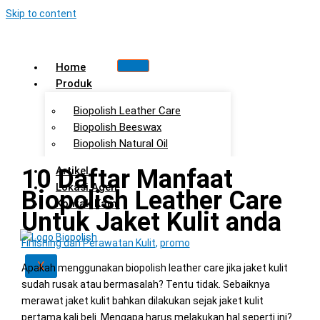
Skip to content
Home
Produk
Biopolish Leather Care
Biopolish Beeswax
Biopolish Natural Oil
10 Daftar Manfaat
Artikel
Lokasi Agen
Biopolish Leather Care
Kontak Kami
Untuk Jaket Kulit anda
Finishing dan Perawatan Kulit
,
promo
X
Apakah menggunakan biopolish leather care jika jaket kulit
sudah rusak atau bermasalah? Tentu tidak. Sebaiknya
merawat jaket kulit bahkan dilakukan sejak jaket kulit
pertama kali beli. Mengapa harus melakukan hal seperti ini?