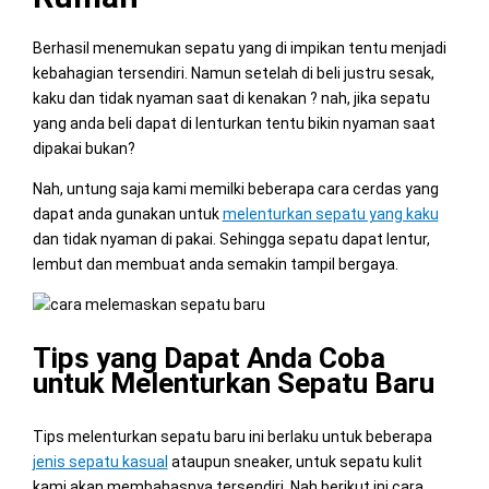
Berhasil menemukan sepatu yang di impikan tentu menjadi
kebahagian tersendiri. Namun setelah di beli justru sesak,
kaku dan tidak nyaman saat di kenakan ? nah, jika sepatu
yang anda beli dapat di lenturkan tentu bikin nyaman saat
dipakai bukan?
Nah, untung saja kami memilki beberapa cara cerdas yang
dapat anda gunakan untuk
melenturkan sepatu yang kaku
dan tidak nyaman di pakai. Sehingga sepatu dapat lentur,
lembut dan membuat anda semakin tampil bergaya.
Tips yang Dapat Anda Coba
untuk Melenturkan Sepatu Baru
Tips melenturkan sepatu baru ini berlaku untuk beberapa
jenis sepatu kasual
ataupun sneaker, untuk sepatu kulit
kami akan membahasnya tersendiri. Nah berikut ini cara