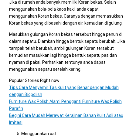
Jika di rumah anda banyak memiliki Koran bekas, Selain
menggunakan bola-bola kaos kaki, anda dapat
menggunakan Koran bekas. Caranya dengan memasukkan
Koran bekas yang di basahi dengan air, kemudian di gulung.
Masukkan gulungan Koran bekas tersebut hingga penuh di
dalam sepatu. Diamkan hingga bentuk sepatu berubah. Jika
tampak telah berubah, ambil gulungan Koran tersebut
kemudian masukkan lagi hingga bentuk sepatu pas dan
nyaman di pakai. Perhatikan tentunya anda dapat
menggunakan sepatu setelah kering.
Popular Stories Right now
Tips Cara Menyemir Tas Kulit yang Benar dengan Mudah
dengan Biopolish
Furniture Wax Polish Alami Pengganti Furniture Wax Polish
Parafin
Begini Cara Mudah Merawat Kerajinan Bahan Kulit Asli atau
Imitasi
Menggunakan oat