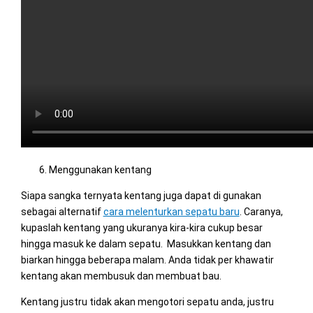
Menggunakan kentang
Siapa sangka ternyata kentang juga dapat di gunakan
sebagai alternatif
cara melenturkan sepatu baru
. Caranya,
kupaslah kentang yang ukuranya kira-kira cukup besar
hingga masuk ke dalam sepatu. Masukkan kentang dan
biarkan hingga beberapa malam. Anda tidak per khawatir
kentang akan membusuk dan membuat bau.
Kentang justru tidak akan mengotori sepatu anda, justru