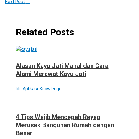
Next Post
→
Related Posts
Alasan Kayu Jati Mahal dan Cara
Alami Merawat Kayu Jati
Ide Aplikasi
,
Knowledge
4 Tips Wajib Mencegah Rayap
Merusak Bangunan Rumah dengan
Benar