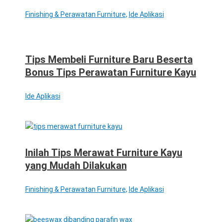
Finishing & Perawatan Furniture
,
Ide Aplikasi
Tips Membeli Furniture Baru Beserta
Bonus Tips Perawatan Furniture Kayu
Ide Aplikasi
Inilah Tips Merawat Furniture Kayu
yang Mudah Dilakukan
Finishing & Perawatan Furniture
,
Ide Aplikasi