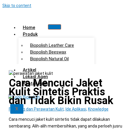
Skip to content
Home
Produk
Biopolish Leather Care
Biopolish Beeswax
Biopolish Natural Oil
Artikel
Lokasi Agen
Cara Mencuci Jaket
Kontak Kami
Kulit Sintetis Praktis
dan Tidak Bikin Rusak
X
Finishing dan Perawatan Kulit
,
Ide Aplikasi
,
Knowledge
Cara mencuci jaket kulit sintetis tidak dapat dilakukan
sembarang. Alih-alih membersihkan, yang anda perloeh jusru