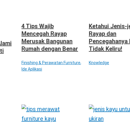
4 Tips Wajib
Ketahui Jenis-j
Mencegah Rayap
Rayap dan
Merusak Bangunan
Pencegahanya 
Alami
Rumah dengan Benar
Tidak Keliru!
ti
Finishing & Perawatan Furniture
,
Knowledge
Ide Aplikasi