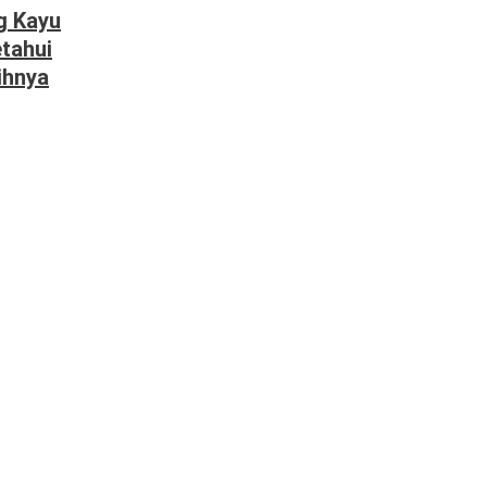
g Kayu
etahui
ihnya