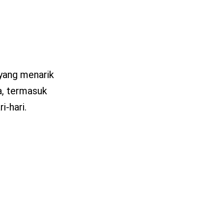
 yang menarik
a, termasuk
i-hari.