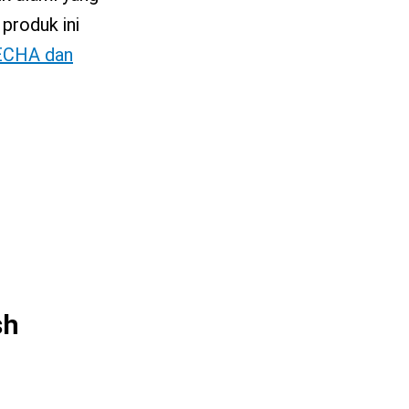
produk ini
ECHA dan
sh