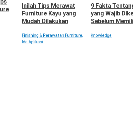
ips
Inilah Tips Merawat
9 Fakta Tentan
ture
Furniture Kayu yang
yang Wajib Dik
Mudah Dilakukan
Sebelum Memil
Finishing & Perawatan Furniture
,
Knowledge
Ide Aplikasi