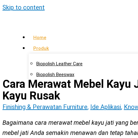
Skip to content
Home
Produk
Biopolish Leather Care
Biopolish Beeswax
Cara Merawat Mebel Kayu 
Biopolish Natural Oil
Kayu Rusak
Artikel
Finishing & Perawatan Furniture
,
Ide Aplikasi
,
Know
Lokasi Agen
Bagaimana
cara merawat mebel kayu jati yang be
Kontak Kami
mebel jati Anda semakin menawan dan tetap taha