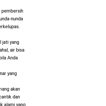
t pembersih
nunda-nunda
erkelupas.
jati yang
al, air bisa
bila Anda
enar yang
emang akan
cantik dan
k alami yang