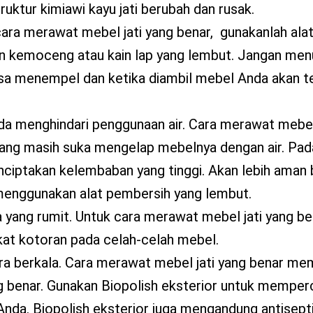
uktur kimiawi kayu jati berubah dan rusak.
cara merawat mebel jati yang benar, gunakanlah ala
n kemoceng atau kain lap yang lembut. Jangan me
isa menempel dan ketika diambil mebel Anda akan t
da menghindari penggunaan air. Cara merawat mebel 
 yang masih suka mengelap mebelnya dengan air. Padah
ciptakan kelembaban yang tinggi. Akan lebih aman 
enggunakan alat pembersih yang lembut.
ya yang rumit. Untuk cara merawat mebel jati yang b
gkat kotoran pada celah-celah mebel.
ara berkala. Cara merawat mebel jati yang benar m
ng benar. Gunakan Biopolish eksterior untuk memper
nda. Biopolish eksterior juga mengandung antisepti