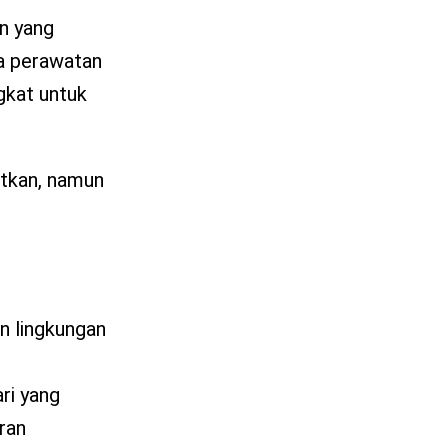
n yang
pa perawatan
gkat untuk
otkan, namun
n lingkungan
ri yang
ran