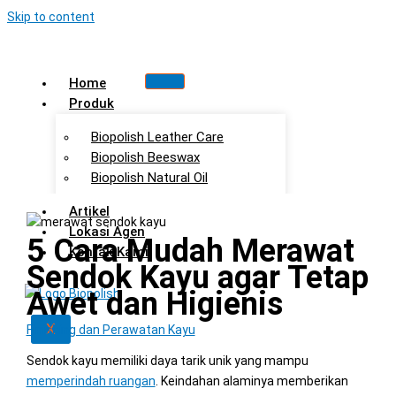
Skip to content
Home
Produk
Biopolish Leather Care
Biopolish Beeswax
Biopolish Natural Oil
Artikel
Lokasi Agen
5 Cara Mudah Merawat
Kontak Kami
Sendok Kayu agar Tetap
Awet dan Higienis
X
Finishing dan Perawatan Kayu
Sendok kayu memiliki daya tarik unik yang mampu
memperindah ruangan
. Keindahan alaminya memberikan