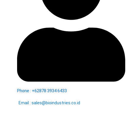
Phone : +62878 3934 6433
Email : sales@bioindustries.co.id