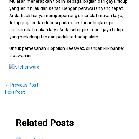
Mulailah menerapkan tips ini sebagai bagian dari gaya hidup
yang lebih hijau dan sehat. Dengan perawatan yang tepat,
Anda tidak hanya memperpanjang umur alat makan kayu,
tetapi juga berkontribusi pada pelestarian lingkungan.
Jadikan alat makan kayu Anda sebagai simbol gaya hidup
yang berkelanjutan dan peduli terhadap alam.
Untuk pemesanan Biopolish Beeswax, silahkan klik banner
dibawah ini.
←
Previous Post
Next Post
→
Related Posts