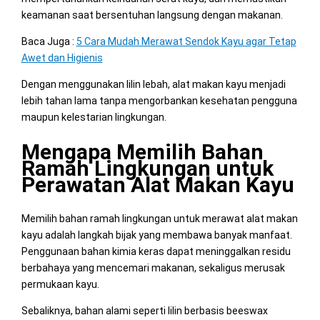
keamanan saat bersentuhan langsung dengan makanan.
Baca Juga :
5 Cara Mudah Merawat Sendok Kayu agar Tetap
Awet dan Higienis
Dengan menggunakan lilin lebah, alat makan kayu menjadi
lebih tahan lama tanpa mengorbankan kesehatan pengguna
maupun kelestarian lingkungan.
Mengapa Memilih Bahan
Ramah Lingkungan untuk
Perawatan Alat Makan Kayu
Memilih bahan ramah lingkungan untuk merawat alat makan
kayu adalah langkah bijak yang membawa banyak manfaat.
Penggunaan bahan kimia keras dapat meninggalkan residu
berbahaya yang mencemari makanan, sekaligus merusak
permukaan kayu.
Sebaliknya, bahan alami seperti lilin berbasis beeswax