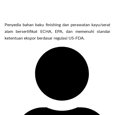
Penyedia bahan baku finishing dan perawatan kayu/serat
alam bersertifikat ECHA, EPA, dan memenuhi standar
ketentuan ekspor berdasar regulasi US-FDA.