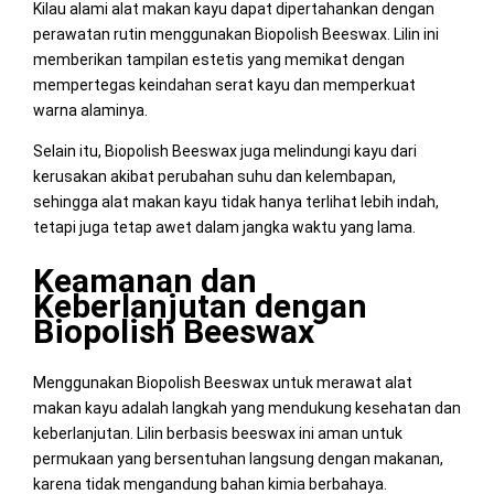
Kilau alami alat makan kayu dapat dipertahankan dengan
perawatan rutin menggunakan Biopolish Beeswax. Lilin ini
memberikan tampilan estetis yang memikat dengan
mempertegas keindahan serat kayu dan memperkuat
warna alaminya.
Selain itu, Biopolish Beeswax juga melindungi kayu dari
kerusakan akibat perubahan suhu dan kelembapan,
sehingga alat makan kayu tidak hanya terlihat lebih indah,
tetapi juga tetap awet dalam jangka waktu yang lama.
Keamanan dan
Keberlanjutan dengan
Biopolish Beeswax
Menggunakan Biopolish Beeswax untuk merawat alat
makan kayu adalah langkah yang mendukung kesehatan dan
keberlanjutan. Lilin berbasis beeswax ini aman untuk
permukaan yang bersentuhan langsung dengan makanan,
karena tidak mengandung bahan kimia berbahaya.