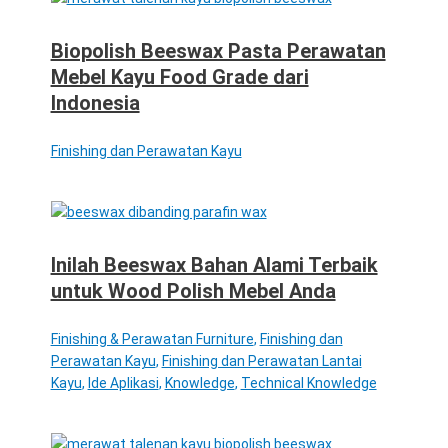
Biopolish Beeswax Pasta Perawatan
Mebel Kayu Food Grade dari
Indonesia
Finishing dan Perawatan Kayu
Inilah Beeswax Bahan Alami Terbaik
untuk Wood Polish Mebel Anda
Finishing & Perawatan Furniture
,
Finishing dan
Perawatan Kayu
,
Finishing dan Perawatan Lantai
Kayu
,
Ide Aplikasi
,
Knowledge
,
Technical Knowledge