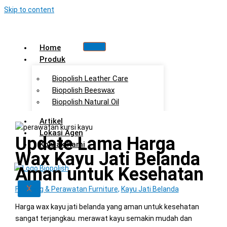
Skip to content
Home
Produk
Biopolish Leather Care
Biopolish Beeswax
Biopolish Natural Oil
Artikel
Lokasi Agen
Update Lama Harga
Kontak Kami
Wax Kayu Jati Belanda
Aman untuk Kesehatan
X
Finishing & Perawatan Furniture
,
Kayu Jati Belanda
Harga wax kayu jati belanda yang aman untuk kesehatan
sangat terjangkau. merawat kayu semakin mudah dan