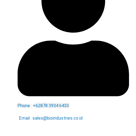
Phone : +62878 3934 6433
Email : sales@bioindustries.co.id