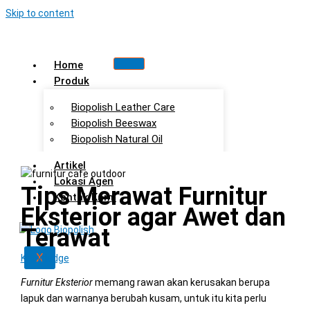
Skip to content
Home
Produk
Biopolish Leather Care
Biopolish Beeswax
Biopolish Natural Oil
Artikel
Lokasi Agen
Tips Merawat Furnitur
Kontak Kami
Eksterior agar Awet dan
Terawat
X
Knowledge
Furnitur Eksterior
memang rawan akan kerusakan berupa
lapuk dan warnanya berubah kusam, untuk itu kita perlu