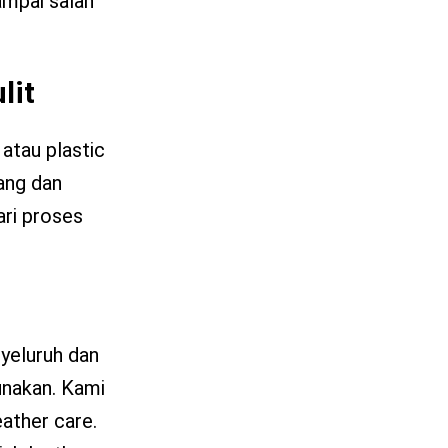
ampai salah
lit
 atau plastic
ang dan
ari proses
nyeluruh dan
gunakan. Kami
ather care.