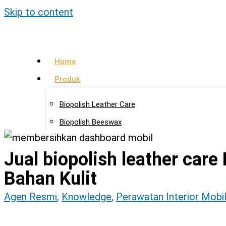
Skip to content
Home
Produk
Biopolish Leather Care
Biopolish Beeswax
Biopolish Natural Oil
Jual biopolish leather care
Artikel
Bahan Kulit
Lokasi Agen
Agen Resmi
,
Knowledge
,
Perawatan Interior Mobi
Kontak Kami