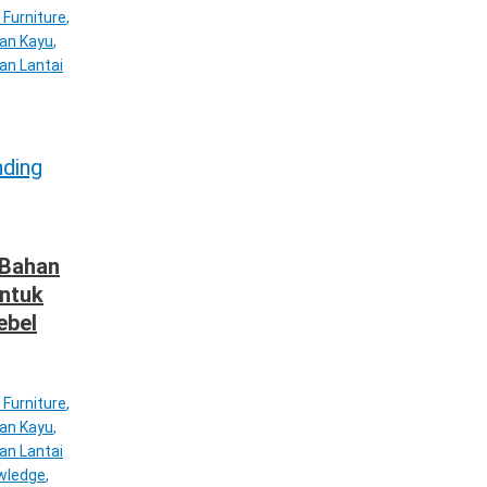
 Furniture
,
tan Kayu
,
an Lantai
 Bahan
untuk
ebel
 Furniture
,
tan Kayu
,
an Lantai
wledge
,