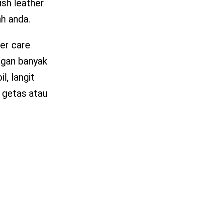
ish leather
ah anda.
her care
ngan banyak
l, langit
 getas atau