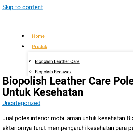
Skip to content
Home
Produk
Biopolish Leather Care
Biopolish Beeswax
Biopolish Leather Care Pol
Biopolish Natural Oil
Untuk Kesehatan
Artikel
Uncategorized
Lokasi Agen
Jual poles interior mobil aman untuk kesehatan Bio
Kontak Kami
ekteriornya turut mempengaruhi kesehatan para p