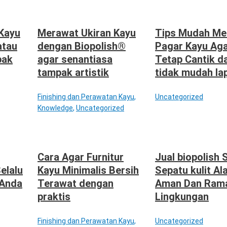
Kayu
Merawat Ukiran Kayu
Tips Mudah Me
atau
dengan Biopolish®
Pagar Kayu Ag
pak
agar senantiasa
Tetap Cantik d
tampak artistik
tidak mudah la
Finishing dan Perawatan Kayu
,
Uncategorized
Knowledge
,
Uncategorized
Cara Agar Furnitur
Jual biopolish 
Selalu
Kayu Minimalis Bersih
Sepatu kulit Al
 Anda
Terawat dengan
Aman Dan Ram
praktis
Lingkungan
Finishing dan Perawatan Kayu
,
Uncategorized