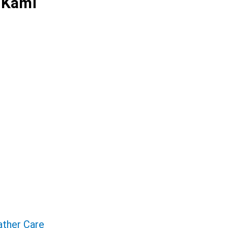
 Kami
eather Care