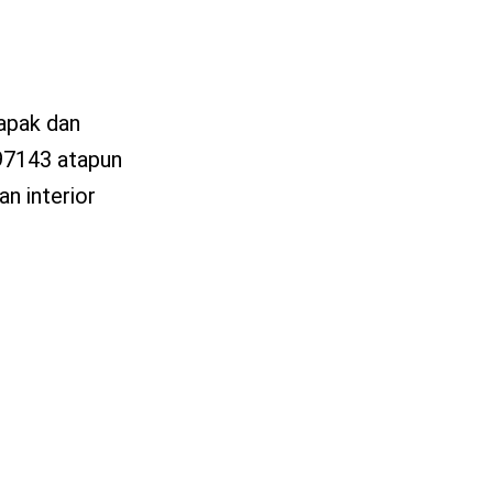
lapak dan
97143 atapun
n interior