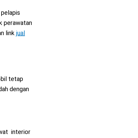
 pelapis
uk perawatan
an link
jual
bil tetap
udah dengan
wat interior