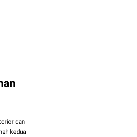
Aman
terior dan
umah kedua