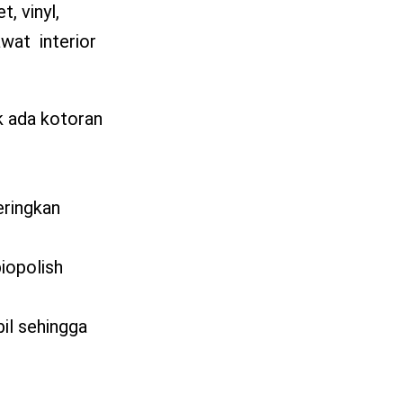
, vinyl,
awat interior
k ada kotoran
eringkan
biopolish
il sehingga