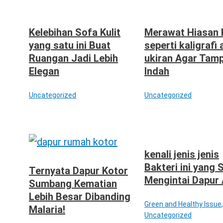
Kelebihan Sofa Kulit
Merawat Hiasan 
yang satu ini Buat
seperti kaligrafi 
Ruangan Jadi Lebih
ukiran Agar Tam
Elegan
Indah
Uncategorized
Uncategorized
kenali jenis jenis
Bakteri ini yang 
Ternyata Dapur Kotor
Mengintai Dapur
Sumbang Kematian
Lebih Besar Dibanding
Green and Healthy Issue
,
Malaria!
Uncategorized