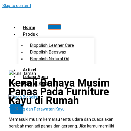
Skip to content
Home
Produk
Biopolish Leather Care
Biopolish Beeswax
Biopolish Natural Oil
Artikel
Lokasi Agen
Kenali Bahaya Musim
Kontak Kami
Panas Pada Furniture
Kayu di Rumah
X
Finishing dan Perawatan Kayu
Memasuki musim kemarau tentu udara dan cuaca akan
berubah menjadi panas dan gersang. Jika kamu memiliki