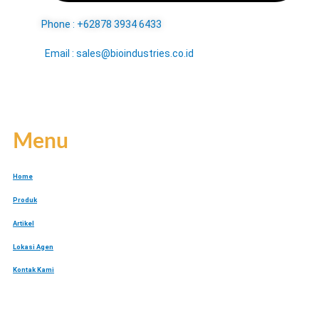
Phone : +62878 3934 6433
Email : sales@bioindustries.co.id
Menu
Home
Produk
Artikel
Lokasi Agen
Kontak Kami