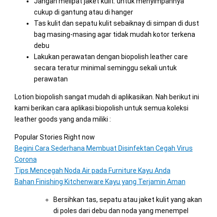
Jangan melipat jaket kulit. untuk menyimpannya
cukup di gantung atau di hanger
Tas kulit dan sepatu kulit sebaiknay di simpan di dust
bag masing-masing agar tidak mudah kotor terkena
debu
Lakukan perawatan dengan biopolish leather care
secara teratur minimal seminggu sekali untuk
perawatan
Lotion biopolish sangat mudah di aplikasikan. Nah berikut ini
kami berikan cara aplikasi biopolish untuk semua koleksi
leather goods yang anda miliki :
Popular Stories Right now
Begini Cara Sederhana Membuat Disinfektan Cegah Virus
Corona
Tips Mencegah Noda Air pada Furniture Kayu Anda
Bahan Finishing Kitchenware Kayu yang Terjamin Aman
Bersihkan tas, sepatu atau jaket kulit yang akan
di poles dari debu dan noda yang menempel