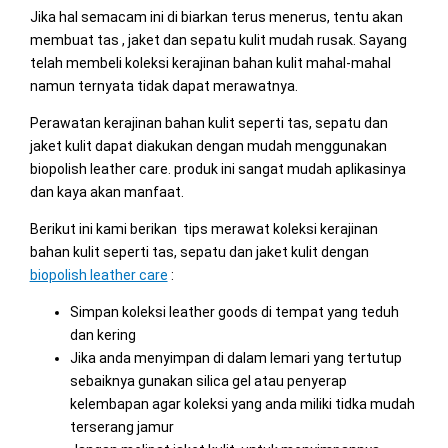
Jika hal semacam ini di biarkan terus menerus, tentu akan
membuat tas , jaket dan sepatu kulit mudah rusak. Sayang
telah membeli koleksi kerajinan bahan kulit mahal-mahal
namun ternyata tidak dapat merawatnya.
Perawatan kerajinan bahan kulit seperti tas, sepatu dan
jaket kulit dapat diakukan dengan mudah menggunakan
biopolish leather care. produk ini sangat mudah aplikasinya
dan kaya akan manfaat.
Berikut ini kami berikan tips merawat koleksi kerajinan
bahan kulit seperti tas, sepatu dan jaket kulit dengan
biopolish leather care
:
Simpan koleksi leather goods di tempat yang teduh
dan kering
Jika anda menyimpan di dalam lemari yang tertutup
sebaiknya gunakan silica gel atau penyerap
kelembapan agar koleksi yang anda miliki tidka mudah
terserang jamur