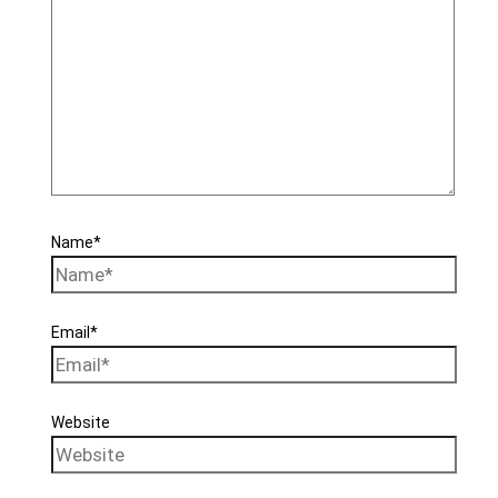
Name*
Email*
Website