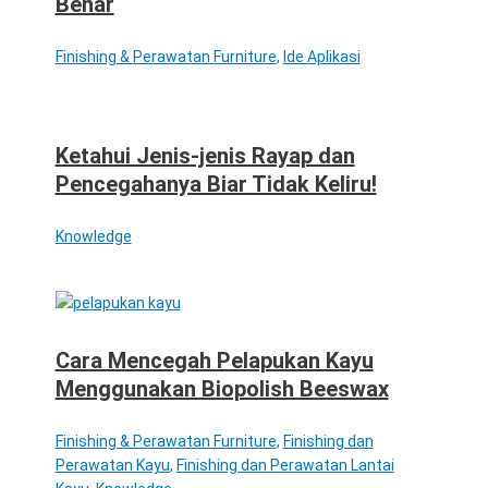
Benar
Finishing & Perawatan Furniture
,
Ide Aplikasi
Ketahui Jenis-jenis Rayap dan
Pencegahanya Biar Tidak Keliru!
Knowledge
Cara Mencegah Pelapukan Kayu
Menggunakan Biopolish Beeswax
Finishing & Perawatan Furniture
,
Finishing dan
Perawatan Kayu
,
Finishing dan Perawatan Lantai