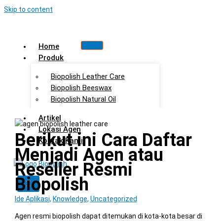
Skip to content
Home
Produk
Biopolish Leather Care
Biopolish Beeswax
Biopolish Natural Oil
Artikel
Lokasi Agen
Berikut ini Cara Daftar
Kontak Kami
Menjadi Agen atau
Reseller Resmi
Biopolish
X
Ide Aplikasi
,
Knowledge
,
Uncategorized
Agen resmi biopolish dapat ditemukan di kota-kota besar di