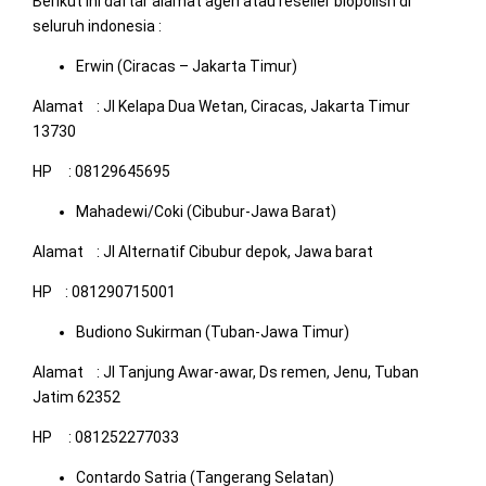
Berikut ini daftar alamat agen atau reseller biopolish di
seluruh indonesia :
Erwin (Ciracas – Jakarta Timur)
Alamat : Jl Kelapa Dua Wetan, Ciracas, Jakarta Timur
13730
HP : 08129645695
Mahadewi/Coki (Cibubur-Jawa Barat)
Alamat : Jl Alternatif Cibubur depok, Jawa barat
HP : 081290715001
Budiono Sukirman (Tuban-Jawa Timur)
Alamat : Jl Tanjung Awar-awar, Ds remen, Jenu, Tuban
Jatim 62352
HP : 081252277033
Contardo Satria (Tangerang Selatan)