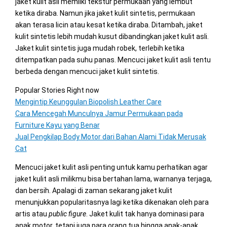
jaket kulit asli memliki tekstur permukaan yang lembut
ketika diraba. Namun jika jaket kulit sintetis, permukaan
akan terasa licin atau kesat ketika diraba. Ditambah, jaket
kulit sintetis lebih mudah kusut dibandingkan jaket kulit asli.
Jaket kulit sintetis juga mudah robek, terlebih ketika
ditempatkan pada suhu panas. Mencuci jaket kulit asli tentu
berbeda dengan mencuci jaket kulit sintetis.
Popular Stories Right now
Mengintip Keunggulan Biopolish Leather Care
Cara Mencegah Munculnya Jamur Permukaan pada
Furniture Kayu yang Benar
Jual Pengkilap Body Motor dari Bahan Alami Tidak Merusak
Cat
Mencuci jaket kulit asli penting untuk kamu perhatikan agar
jaket kulit asli milikmu bisa bertahan lama, warnanya terjaga,
dan bersih. Apalagi di zaman sekarang jaket kulit
menunjukkan popularitasnya lagi ketika dikenakan oleh para
artis atau
public figure
. Jaket kulit tak hanya dominasi para
anak motor, tetapi juga para orang tua hingga anak-anak.