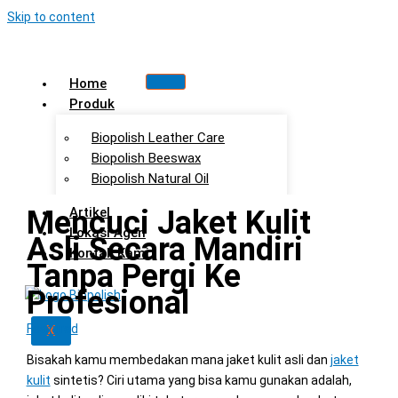
Skip to content
Home
Produk
Biopolish Leather Care
Biopolish Beeswax
Biopolish Natural Oil
Mencuci Jaket Kulit
Artikel
Lokasi Agen
Asli Secara Mandiri
Kontak Kami
Tanpa Pergi Ke
Profesional
Featured
X
Bisakah kamu membedakan mana jaket kulit asli dan
jaket
kulit
sintetis? Ciri utama yang bisa kamu gunakan adalah,