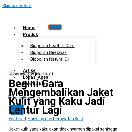
Skip to content
Home
Produk
Biopolish Leather Care
Biopolish Beeswax
Biopolish Natural Oil
Artikel
Lokasi Agen
Begini Cara
Kontak Kami
Mengembalikan Jaket
Kulit yang Kaku Jadi
Lentur Lagi
X
Featured
,
Finishing dan Perawatan Kulit
Jaket kulit yang kaku akan tidak nyaman dipakai sehingga