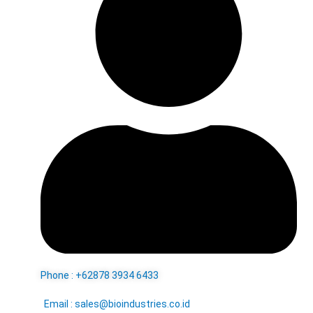
Phone : +62878 3934 6433
Email : sales@bioindustries.co.id