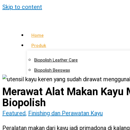
Skip to content
Home
Produk
Biopolish Leather Care
Biopolish Beeswax
Biopolish Natural Oil
Merawat Alat Makan Kayu 
Artikel
Biopolish
Lokasi Agen
Featured
,
Finishing dan Perawatan Kayu
Kontak Kami
Peralatan makan dari kayu jadi primadona di kalan