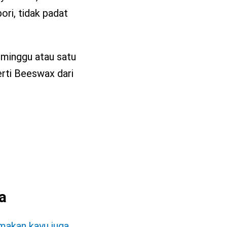
ori, tidak padat
 minggu atau satu
erti Beeswax dari
a
 makan kayu juga