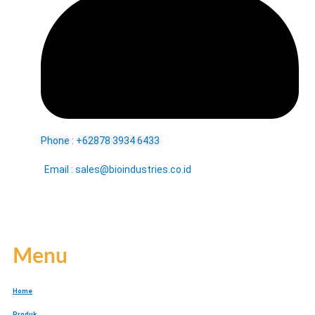
Phone : +62878 3934 6433
Email : sales@bioindustries.co.id
Menu
Home
Produk