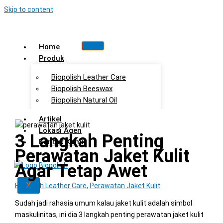
Skip to content
Home
Produk
Biopolish Leather Care
Biopolish Beeswax
Biopolish Natural Oil
Artikel
Lokasi Agen
3 Langkah Penting
Kontak Kami
Perawatan Jaket Kulit
Agar Tetap Awet
X
Biopolish Leather Care
,
Perawatan Jaket Kulit
Sudah jadi rahasia umum kalau jaket kulit adalah simbol
maskulinitas, ini dia 3 langkah penting perawatan jaket kulit