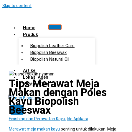
Skip to content
Home
Produk
Biopolish Leather Care
Biopolish Beeswax
Biopolish Natural Oil
Artikel
Lokasi Agen
Tips Merawat Meja
Kontak Kami
Makan dengan Poles
Kayu Biopolish
Beeswax
X
Finishing dan Perawatan Kayu
,
Ide Aplikasi
Merawat meja makan kayu
penting untuk dilakukan. Meja