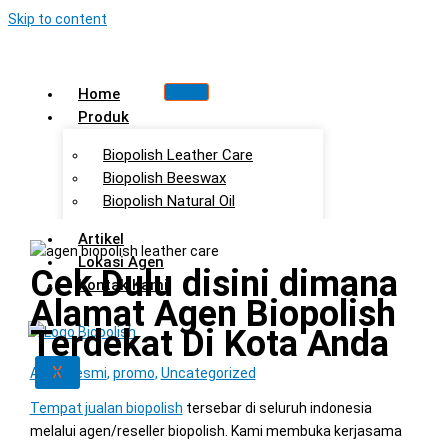
Skip to content
Home
Produk
Biopolish Leather Care
Biopolish Beeswax
Biopolish Natural Oil
Artikel
Lokasi Agen
Cek Dulu disini dimana
Kontak Kami
Alamat Agen Biopolish
Terdekat Di Kota Anda
X
Agen Resmi
,
promo
,
Uncategorized
Tempat jualan biopolish
tersebar di seluruh indonesia
melalui agen/reseller biopolish. Kami membuka kerjasama