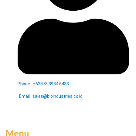
Phone : +62878 3934 6433
Email : sales@bioindustries.co.id
Menu