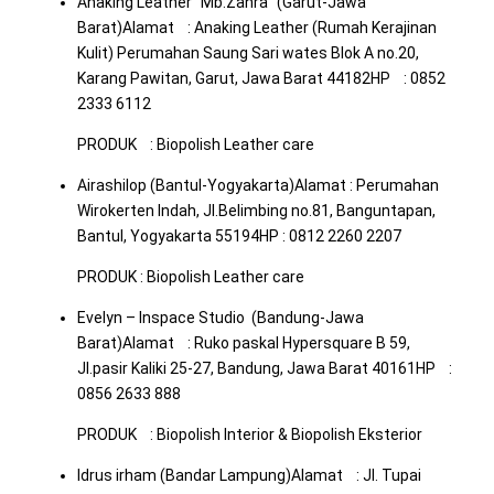
Anaking Leather “Mb.Zahra” (Garut-Jawa
Barat)Alamat : Anaking Leather (Rumah Kerajinan
Kulit) Perumahan Saung Sari wates Blok A no.20,
Karang Pawitan, Garut, Jawa Barat 44182HP : 0852
2333 6112
PRODUK : Biopolish Leather care
Airashilop (Bantul-Yogyakarta)Alamat : Perumahan
Wirokerten Indah, Jl.Belimbing no.81, Banguntapan,
Bantul, Yogyakarta 55194HP : 0812 2260 2207
PRODUK : Biopolish Leather care
Evelyn – Inspace Studio (Bandung-Jawa
Barat)Alamat : Ruko paskal Hypersquare B 59,
Jl.pasir Kaliki 25-27, Bandung, Jawa Barat 40161HP :
0856 2633 888
PRODUK : Biopolish Interior & Biopolish Eksterior
Idrus irham (Bandar Lampung)Alamat : Jl. Tupai