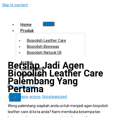
Skip to content
Home
Produk
Biopolish Leather Care
Biopolish Beeswax
Biopolish Natural Oil
Bersiap Jadi Agen
Artikel
Lokasi Agen
Biopolish Leather Care
Kontak Kami
Palembang Yang
Pertama
Agen Resmi
X
,
promo
,
Uncategorized
Wong palembang
siapkah anda untuk menjadi agen biopolish
leather care di kota anda? Kami membuka kesempatan