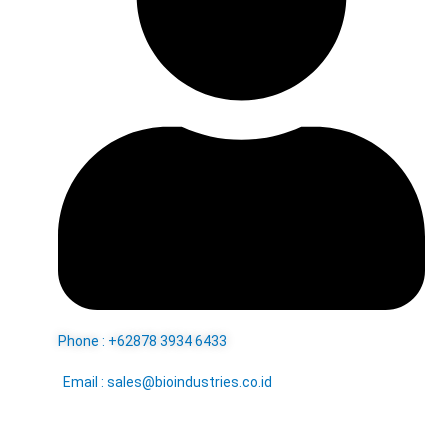
Phone : +62878 3934 6433
Email : sales@bioindustries.co.id