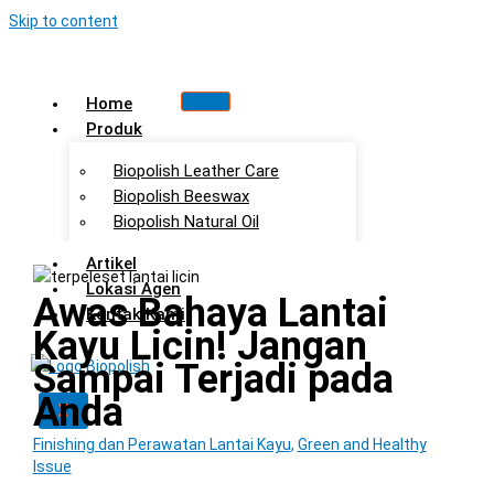
Skip to content
Home
Produk
Biopolish Leather Care
Biopolish Beeswax
Biopolish Natural Oil
Artikel
Lokasi Agen
Awas Bahaya Lantai
Kontak Kami
Kayu Licin! Jangan
Sampai Terjadi pada
Anda
X
Finishing dan Perawatan Lantai Kayu
,
Green and Healthy
Issue