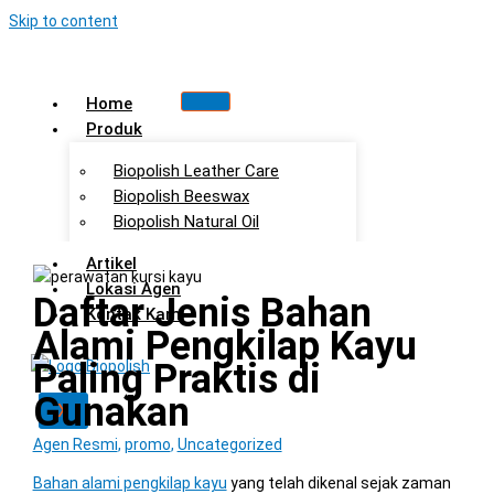
Skip to content
Home
Produk
Biopolish Leather Care
Biopolish Beeswax
Biopolish Natural Oil
Artikel
Lokasi Agen
Daftar Jenis Bahan
Kontak Kami
Alami Pengkilap Kayu
Paling Praktis di
Gunakan
X
Agen Resmi
,
promo
,
Uncategorized
Bahan alami pengkilap kayu
yang telah dikenal sejak zaman