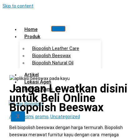
Skip to content
Home
Produk
Biopolish Leather Care
Biopolish Beeswax
Biopolish Natural Oil
Artikel
Lokasi Agen
Jangan Lewatkan disini
Kontak Kami
untuk Beli Online
Biopolish Beeswax
X
Agen Resmi
,
promo
,
Uncategorized
Beli biopolish beeswax dengan harga termurah. Biopolish
beeswax merawat furnitur kayu dengan cara menjaga