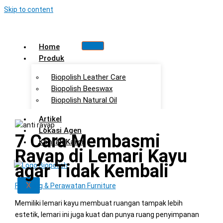
Skip to content
Home
Produk
Biopolish Leather Care
Biopolish Beeswax
Biopolish Natural Oil
Artikel
Lokasi Agen
7 Cara Membasmi
Kontak Kami
Rayap di Lemari Kayu
agar Tidak Kembali
X
Finishing & Perawatan Furniture
Memiliki lemari kayu membuat ruangan tampak lebih
estetik, lemari ini juga kuat dan punya ruang penyimpanan