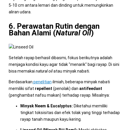
5-10 cm antara lemari dan dinding untuk memungkinkan
aliran udara.
6. Perawatan Rutin dengan
Bahan Alami (
Natural Oil
)
Setelah rayap berhasil dibasmi, fokus berikutnya adalah
menjaga kondisi kayu agar tidak "menarik" bagi rayap. Di sini
bisa memakai
natural oil
atau minyak nabati.
Berdasarkan
penelitian
ilmiah, beberapa minyak nabati
memiliki sifat
repellent
(penolak) dan
antifeedant
(penghambat nafsu makan) terhadap rayap. Misalnya:
Minyak Neem & Eucalyptus:
Diketahui memiliki
tingkat toksisitas dan efek tolak yang tinggi terhadap
rayap tanah maupun kayu kering.
Linseed Oil (Minyak Biji Rami):
Meski aktivitas