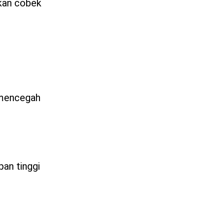
akan cobek
n mencegah
pan tinggi