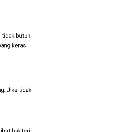
 tidak butuh
yang keras
g. Jika tidak
ibat bakteri