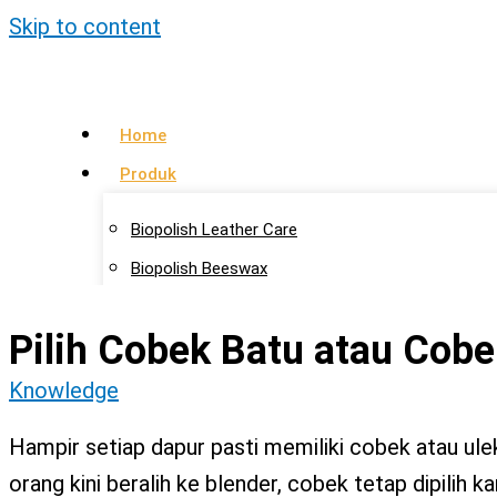
Skip to content
Home
Produk
Biopolish Leather Care
Biopolish Beeswax
Biopolish Natural Oil
Pilih Cobek Batu atau Cob
Artikel
Knowledge
Lokasi Agen
Kontak Kami
Hampir setiap dapur pasti memiliki cobek atau ule
orang kini beralih ke blender, cobek tetap dipilih