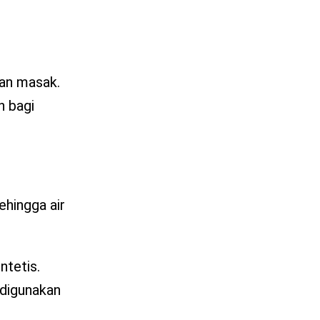
tan masak.
n bagi
ehingga air
ntetis.
 digunakan