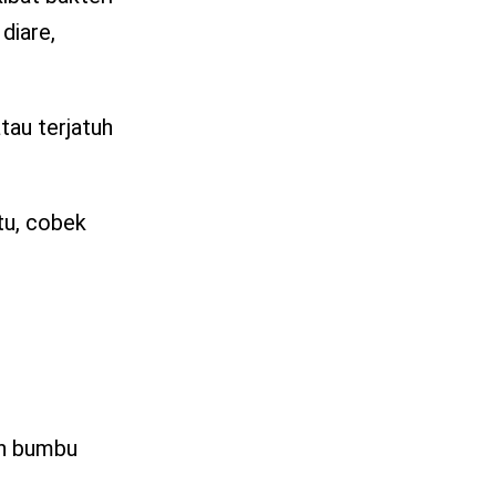
diare,
tau terjatuh
tu, cobek
an bumbu