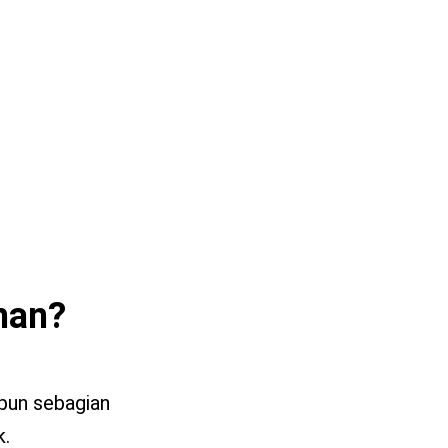
man?
ipun sebagian
k.