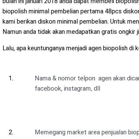
bulan ini januari 2018 anda dapat membeli biopoli
biopolish minimal pembelian pertama 48pcs diskon 
kami berikan diskon minimal pembelian. Untuk menj
Namun anda tidak akan medapatkan gratis ongkir j
Lalu, apa keuntunganya menjadi agen biopolish di ko
Nama & nomor telpon agen akan dican
facebook, instagram, dll
Memegang market area penjualan biopo