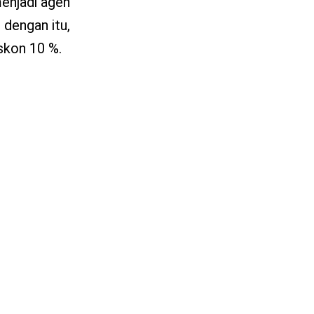
menjadi agen
 dengan itu,
skon 10 %.