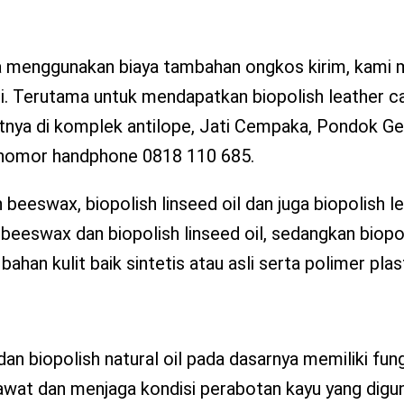
pa menggunakan biaya tambahan ongkos kirim, kami
si. Terutama untuk mendapatkan biopolish leather ca
tnya di komplek antilope, Jati Cempaka, Pondok Ged
i nomor handphone 0818 110 685.
sh beeswax, biopolish linseed oil dan juga biopolish l
h beeswax dan biopolish linseed oil, sedangkan biopo
an kulit baik sintetis atau asli serta polimer plast
dan biopolish natural oil pada dasarnya memiliki fun
awat dan menjaga kondisi perabotan kayu yang digu