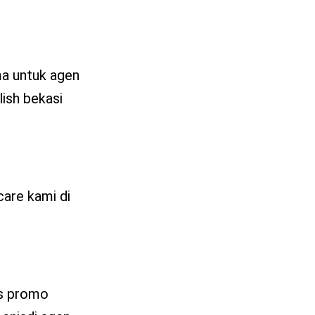
ma untuk agen
lish bekasi
are kami di
us promo