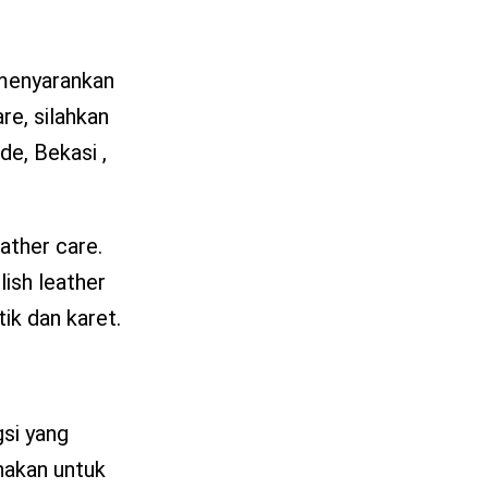
 menyarankan
re, silahkan
e, Bekasi ,
eather care.
lish leather
ik dan karet.
gsi yang
nakan untuk