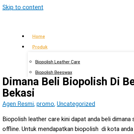
Skip to content
Home
Produk
Biopolish Leather Care
Biopolish Beeswax
Dimana Beli Biopolish Di B
Biopolish Natural Oil
Bekasi
Artikel
Agen Resmi
,
promo
,
Uncategorized
Lokasi Agen
Biopolish leather care kini dapat anda beli dimana saj
Kontak Kami
offline. Untuk mendapatkan biopolish di kota and