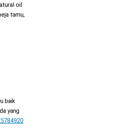
tural oil
meja tamu,
u baik
nda yang
25784920