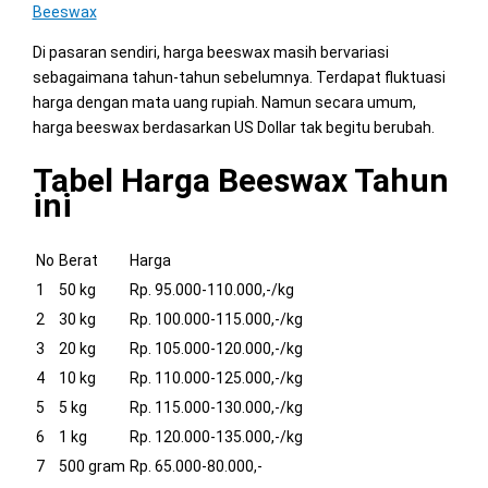
Beeswax
Di pasaran sendiri, harga beeswax masih bervariasi
sebagaimana tahun-tahun sebelumnya. Terdapat fluktuasi
harga dengan mata uang rupiah. Namun secara umum,
harga beeswax berdasarkan US Dollar tak begitu berubah.
Tabel Harga Beeswax Tahun
ini
No
Berat
Harga
1
50 kg
Rp. 95.000-110.000,-/kg
2
30 kg
Rp. 100.000-115.000,-/kg
3
20 kg
Rp. 105.000-120.000,-/kg
4
10 kg
Rp. 110.000-125.000,-/kg
5
5 kg
Rp. 115.000-130.000,-/kg
6
1 kg
Rp. 120.000-135.000,-/kg
7
500 gram
Rp. 65.000-80.000,-