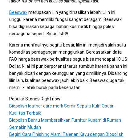
faktor-faktor lain dari kualitas sampai spesifikasi.
Beeswax
merupakan lilin yang dihasilkan lebah. Lilin ini
unggul karena memiliki fungsi sangat beragam. Beeswax
bisa digunakan sebagai bahan kosmetik hingga poles
serbaguna seperti Biopolish®.
Karena manfaatnya begitu besar, lilin ini menjadi salah satu
komoditas perdagangan menggiurkan. Berdasarkan data
FAO, harga beeswax berkualitas bagus bisa mencapai 10 US
Dollar. Nilai ini pun berpotensi terus tumbuh karena bahan ini
banyak dicari dengan keunggulan yang dimilikinya. Dibanding
lilin lain, kualitas beeswax jauh lebih baik. Beeswax juga tak
memiliki efek buruk pada kesehatan.
Popular Stories Right now
Biopolish leather care merk Semir Sepatu Kulit Oscar
Kualitas Terbaik
Biopolish Bantu Membersihkan Furnitur Kusam di Rumah
Semakin Mudah
Begini Cara Finishing Alami Talenan Kayu dengan Biopolish