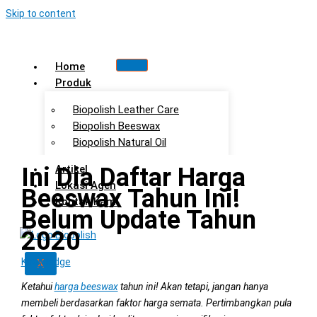
Skip to content
Home
Produk
Biopolish Leather Care
Biopolish Beeswax
Biopolish Natural Oil
Ini Dia Daftar Harga
Artikel
Lokasi Agen
Beeswax Tahun Ini!
Kontak Kami
Belum Update Tahun
2020
Knowledge
X
Ketahui
harga beeswax
tahun ini! Akan tetapi, jangan hanya
membeli berdasarkan faktor harga semata. Pertimbangkan pula