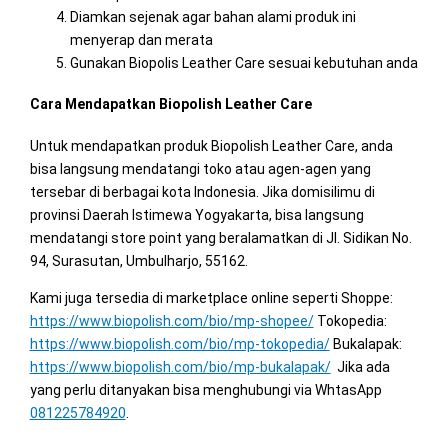
Diamkan sejenak agar bahan alami produk ini
menyerap dan merata
Gunakan Biopolis Leather Care sesuai kebutuhan anda
Cara Mendapatkan Biopolish Leather Care
Untuk mendapatkan produk Biopolish Leather Care, anda
bisa langsung mendatangi toko atau agen-agen yang
tersebar di berbagai kota Indonesia. Jika domisilimu di
provinsi Daerah Istimewa Yogyakarta, bisa langsung
mendatangi store point yang beralamatkan di Jl. Sidikan No.
94, Surasutan, Umbulharjo, 55162.
Kami juga tersedia di marketplace online seperti Shoppe:
https://www.biopolish.com/bio/mp-shopee/
Tokopedia:
https://www.biopolish.com/bio/mp-tokopedia/
Bukalapak:
https://www.biopolish.com/bio/mp-bukalapak/
Jika ada
yang perlu ditanyakan bisa menghubungi via WhtasApp
081225784920
.