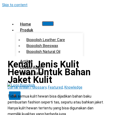
Skip to content
Home
Produk
Biopolish Leather Care
Biopolish Beeswax
Biopolish Natural Oil
Kenali Jenis Kulit
Artikel
Lokasi Agen
Hewan Untuk Bahan
Kontak Kami
Jaket Kulit
Daftar Istilah / Glossary
,
Featured
,
Knowledge
X
Tidak semua kulit hewan bisa dijadikan bahan baku
pembuatan fashion seperti tas, sepatu atau bahkan jaket.
Hanya kulit hewan tertentu yang bisa digunakan dan
memiliki kualitas yang berbeda juga.