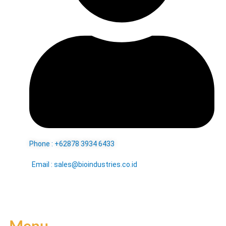
Phone : +62878 3934 6433
Email : sales@bioindustries.co.id