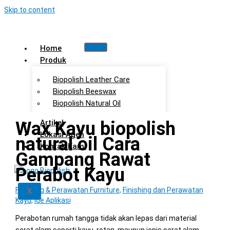
Skip to content
Home
Produk
Biopolish Leather Care
Biopolish Beeswax
Biopolish Natural Oil
Wax Kayu biopolish
Artikel
Lokasi Agen
natural oil Cara
Kontak Kami
Gampang Rawat
Perabot Kayu
Finishing & Perawatan Furniture
X
,
Finishing dan Perawatan
Kayu
,
Ide Aplikasi
Perabotan rumah tangga tidak akan lepas dari material