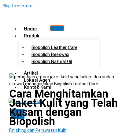
Skip to content
Home
Produk
Biopolish Leather Care
Biopolish Beeswax
Biopolish Natural Oil
Artikel
Lokasi Agen
Kontak Kami
Cara Menghitamkan
Jaket Kulit yang Telah
Kusam dengan
X
Biopolish
Finishing dan Perawatan Kulit