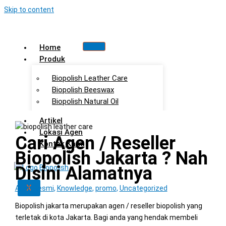
Skip to content
Home
Produk
Biopolish Leather Care
Biopolish Beeswax
Biopolish Natural Oil
Artikel
Lokasi Agen
Cari Agen / Reseller
Kontak Kami
Biopolish Jakarta ? Nah
Disini Alamatnya
X
Agen Resmi
,
Knowledge
,
promo
,
Uncategorized
Biopolish jakarta merupakan agen / reseller biopolish yang
terletak di kota Jakarta. Bagi anda yang hendak membeli