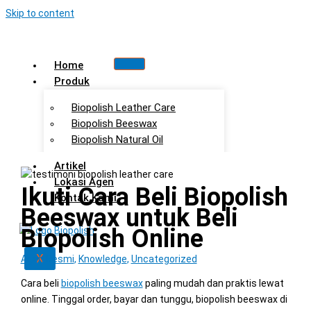
Skip to content
Home
Produk
Biopolish Leather Care
Biopolish Beeswax
Biopolish Natural Oil
Artikel
Lokasi Agen
Ikuti Cara Beli Biopolish
Kontak Kami
Beeswax untuk Beli
Biopolish Online
X
Agen Resmi
,
Knowledge
,
Uncategorized
Cara beli
biopolish beeswax
paling mudah dan praktis lewat
online. Tinggal order, bayar dan tunggu, biopolish beeswax di