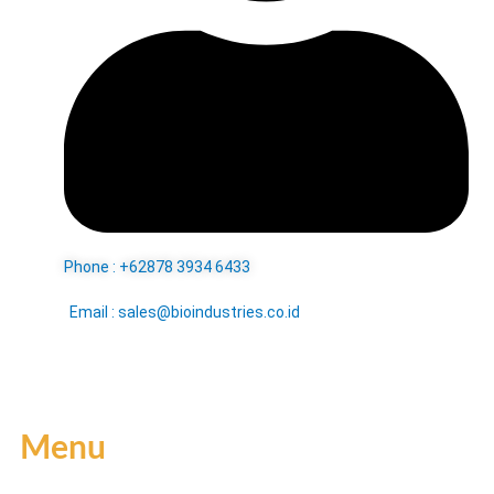
Phone : +62878 3934 6433
Email : sales@bioindustries.co.id
Menu