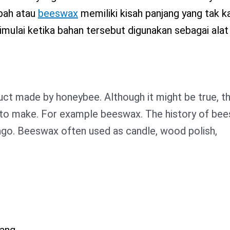
ebah atau
beeswax
memiliki kisah panjang yang tak k
imulai ketika bahan tersebut digunakan sebagai ala
uct made by honeybee. Although it might be true, t
 to make. For example beeswax. The history of be
ago. Beeswax often used as candle, wood polish,
ang.