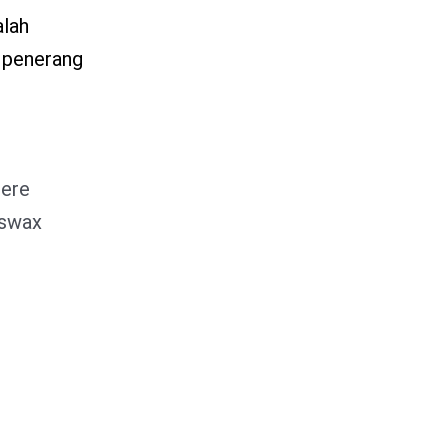
alah
t penerang
here
eswax