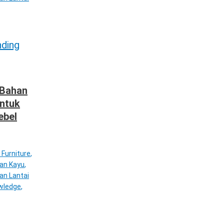
 Bahan
untuk
ebel
 Furniture
,
tan Kayu
,
an Lantai
wledge
,