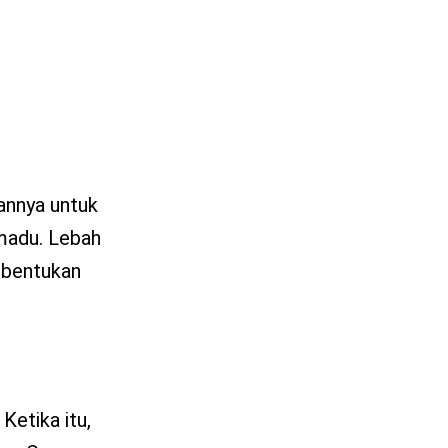
annya untuk
madu. Lebah
mbentukan
Ketika itu,