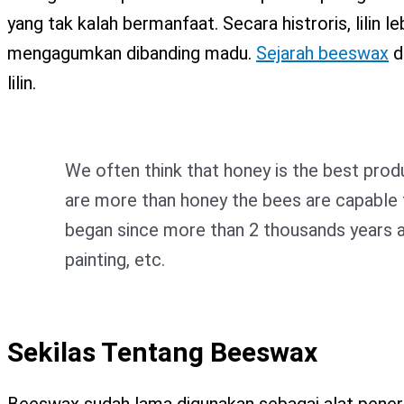
X
yang tak kalah bermanfaat. Secara histroris, lilin l
mengagumkan dibanding madu.
Sejarah beeswax
d
lilin.
We often think that honey is the best prod
are more than honey the bees are capable
began since more than 2 thousands years 
painting, etc.
Sekilas Tentang Beeswax
Beeswax sudah lama digunakan sebagai alat pener