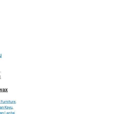
h
u
wax
 Furniture
,
tan Kayu
,
an Lantai