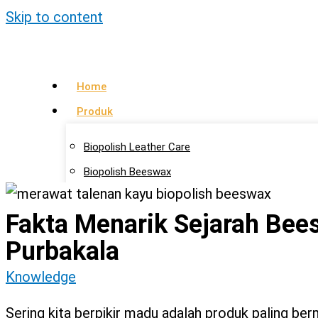
Skip to content
Home
Produk
Biopolish Leather Care
Biopolish Beeswax
Biopolish Natural Oil
Fakta Menarik Sejarah Bees
Artikel
Purbakala
Lokasi Agen
Knowledge
Kontak Kami
Sering kita berpikir madu adalah produk paling be