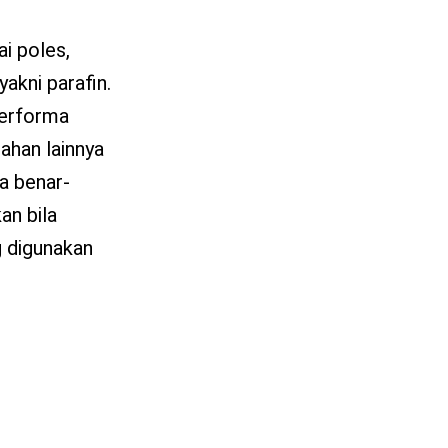
i poles,
akni parafin.
performa
ahan lainnya
ya benar-
an bila
g digunakan