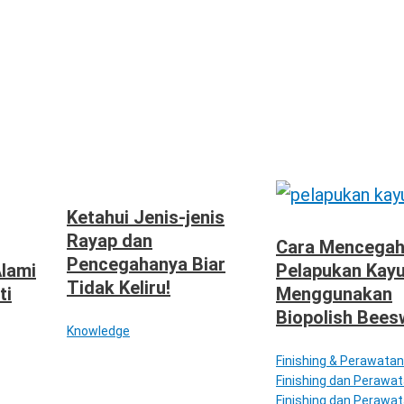
Ketahui Jenis-jenis
Rayap dan
Cara Mencega
Pencegahanya Biar
Alami
Pelapukan Kay
Tidak Keliru!
ti
Menggunakan
Biopolish Bees
Knowledge
Finishing & Perawatan
Finishing dan Perawa
Finishing dan Perawat