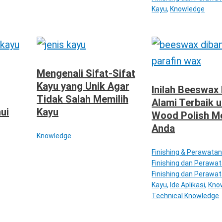
Kayu
,
Knowledge
Mengenali Sifat-Sifat
Kayu yang Unik Agar
Inilah Beeswax
Tidak Salah Memilih
Alami Terbaik 
ui
Kayu
Wood Polish M
Anda
Knowledge
Finishing & Perawatan
Finishing dan Perawa
Finishing dan Perawat
Kayu
,
Ide Aplikasi
,
Kno
Technical Knowledge