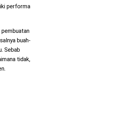
iki performa
an pembuatan
salnya buah-
lu. Sebab
imana tidak,
en.