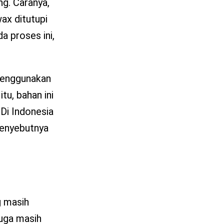
g. Caranya,
ax ditutupi
a proses ini,
 menggunakan
tu, bahan ini
Di Indonesia
menyebutnya
g masih
juga masih