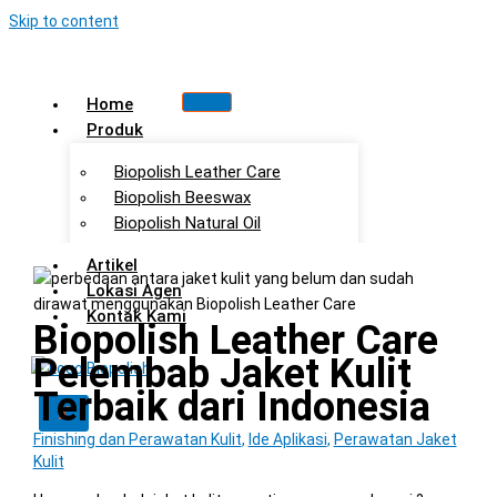
Skip to content
Home
Produk
Biopolish Leather Care
Biopolish Beeswax
Biopolish Natural Oil
Artikel
Lokasi Agen
Kontak Kami
Biopolish Leather Care
Pelembab Jaket Kulit
Terbaik dari Indonesia
X
Finishing dan Perawatan Kulit
,
Ide Aplikasi
,
Perawatan Jaket
Kulit