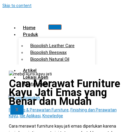
Skip to content
Home
Produk
Biopolish Leather Care
Biopolish Beeswax
Biopolish Natural Oil
Artikel
Lokasi Agen
Cara Merawat Furniture
Kontak Kami
Kayu Jati Emas yang
Benar dan Mudah
X
Finishing & Perawatan Furniture
,
Finishing dan Perawatan
Kayu
,
Ide Aplikasi
,
Knowledge
Cara merawat furniture kayu jati emas diperlukan karena