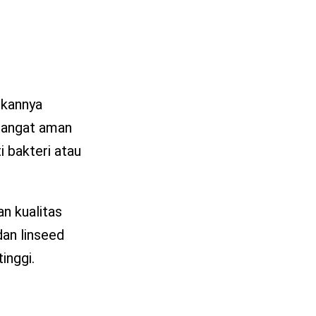
ikannya
 sangat aman
 bakteri atau
an kualitas
an linseed
inggi.