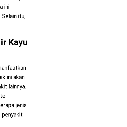
 ini
Selain itu,
ir Kayu
manfaatkan
k ini akan
it lainnya.
teri
berapa jenis
n penyakit