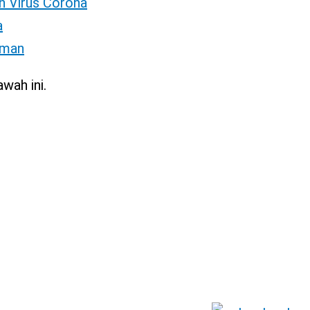
h Virus Corona
a
Aman
wah ini.