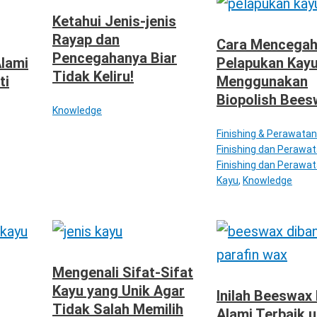
Ketahui Jenis-jenis
Rayap dan
Cara Mencega
Pencegahanya Biar
Alami
Pelapukan Kay
Tidak Keliru!
ti
Menggunakan
Biopolish Bees
Knowledge
Finishing & Perawatan
Finishing dan Perawa
Finishing dan Perawat
Kayu
,
Knowledge
Mengenali Sifat-Sifat
Kayu yang Unik Agar
Inilah Beeswax
Tidak Salah Memilih
Alami Terbaik 