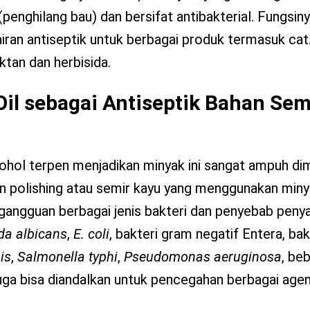
penghilang bau) dan bersifat antibakterial. Fungsinya
iran antiseptik untuk berbagai produk termasuk cat. 
ktan dan herbisida.
Oil sebagai Antiseptik Bahan Sem
hol terpen menjadikan minyak ini sangat ampuh di
an polishing atau semir kayu yang menggunakan minya
ngguan berbagai jenis bakteri dan penyebab penyak
da albicans
,
E. coli
, bakteri gram negatif Entera, bak
is
,
Salmonella typhi
,
Pseudomonas aeruginosa
, be
ni juga bisa diandalkan untuk pencegahan berbagai age