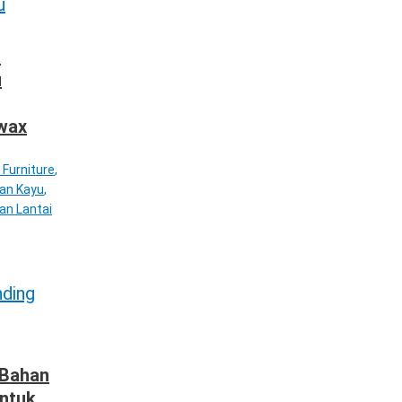
h
u
wax
 Furniture
,
tan Kayu
,
an Lantai
 Bahan
untuk