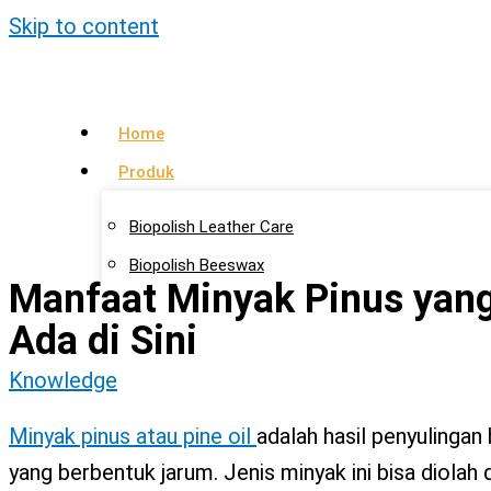
Skip to content
Home
Produk
Biopolish Leather Care
Biopolish Beeswax
Manfaat Minyak Pinus yan
Biopolish Natural Oil
Ada di Sini
Artikel
Knowledge
Lokasi Agen
Minyak pinus atau pine oil
adalah hasil penyulingan
Kontak Kami
yang berbentuk jarum. Jenis minyak ini bisa diolah