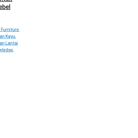
ebel
 Furniture
,
tan Kayu
,
an Lantai
wledge
,