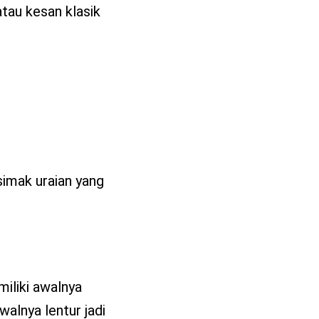
tau kesan klasik
simak uraian yang
iliki awalnya
alnya lentur jadi