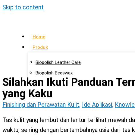
Skip to content
Home
Produk
Biopolish Leather Care
Biopolish Beeswax
Silahkan Ikuti Panduan Te
Biopolish Natural Oil
yang Kaku
Artikel
Finishing dan Perawatan Kulit
,
Ide Aplikasi
,
Knowle
Lokasi Agen
Tas kulit yang lembut dan lentur terlihat mewah 
Kontak Kami
waktu, seiring dengan bertambahnya usia dari tas ku