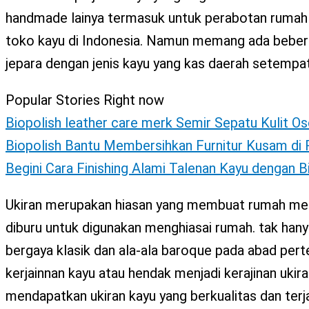
X
handmade lainya termasuk untuk perabotan rumah t
toko kayu di Indonesia. Namun memang ada beberap
jepara dengan jenis kayu yang kas daerah setempat
Popular Stories Right now
Biopolish leather care merk Semir Sepatu Kulit Os
Biopolish Bantu Membersihkan Furnitur Kusam d
Begini Cara Finishing Alami Talenan Kayu dengan 
Ukiran merupakan hiasan yang membuat rumah menja
diburu untuk digunakan menghiasai rumah. tak hany
bergaya klasik dan ala-ala baroque pada abad per
kerjainnan kayu atau hendak menjadi kerajinan ukira
mendapatkan ukiran kayu yang berkualitas dan terj