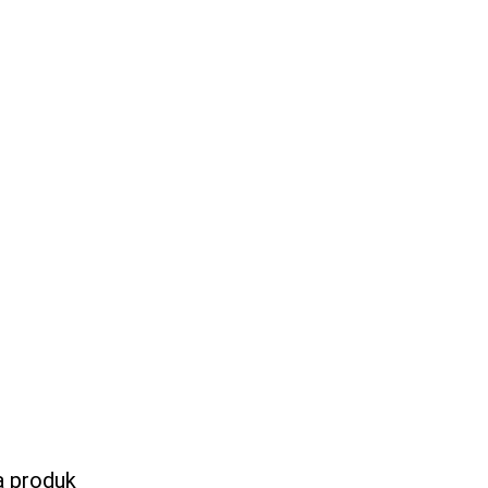
a produk