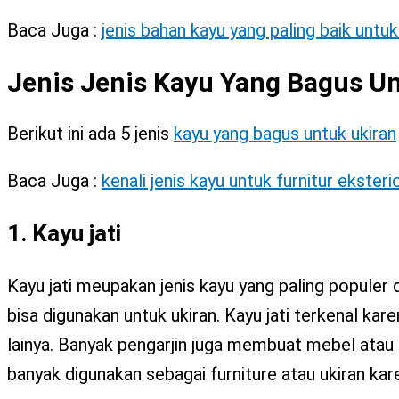
Baca Juga :
jenis bahan kayu yang paling baik untuk 
Jenis Jenis Kayu Yang Bagus U
Berikut ini ada 5 jenis
kayu yang bagus untuk ukiran
Baca Juga :
kenali jenis kayu untuk furnitur ekste
1. Kayu jati
Kayu jati meupakan jenis kayu yang paling populer d
bisa digunakan untuk ukiran. Kayu jati terkenal ka
lainya. Banyak pengarjin juga membuat mebel atau f
banyak digunakan sebagai furniture atau ukiran kar