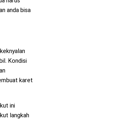
da harus
an anda bisa
 keknyalan
il. Kondisi
kan
membuat karet
ut ini
ikut langkah