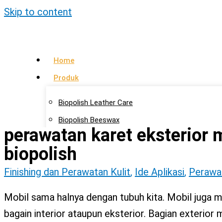
Skip to content
Home
Produk
Biopolish Leather Care
Biopolish Beeswax
perawatan karet eksterior 
Biopolish Natural Oil
biopolish
Artikel
Finishing dan Perawatan Kulit
,
Ide Aplikasi
,
Perawat
Lokasi Agen
Mobil sama halnya dengan tubuh kita. Mobil juga
Kontak Kami
bagain interior ataupun eksterior. Bagian exterior m