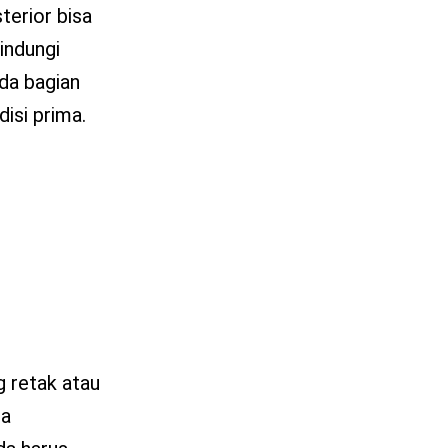
terior bisa
indungi
da bagian
isi prima.
g retak atau
ra