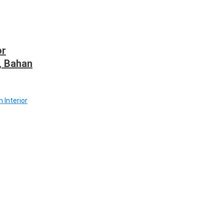
or
, Bahan
 Interior