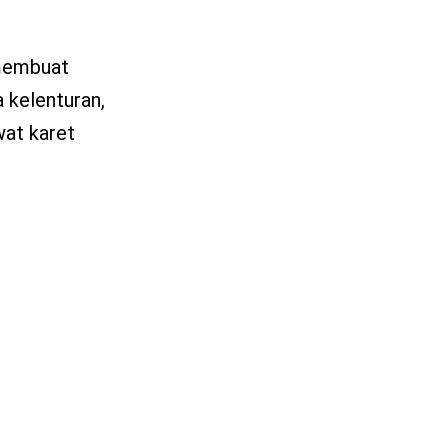
 membuat
 kelenturan,
wat karet