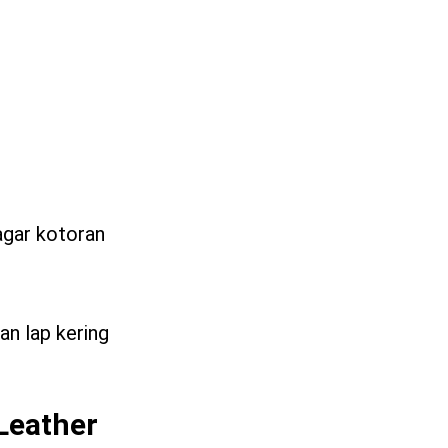
agar kotoran
an lap kering
Leather