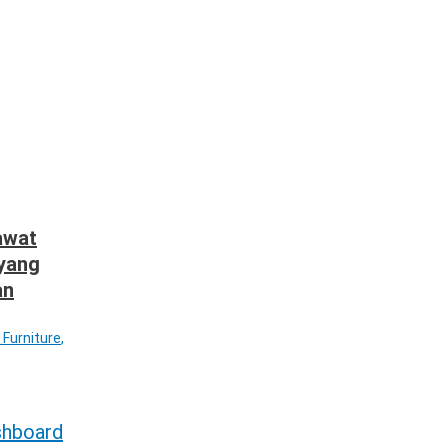
awat
 yang
an
 Furniture
,