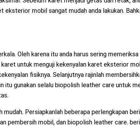
aksimal. Sebelum karet menjadi getas dan retak, an
t eksterior mobil sangat mudah anda lakukan. Bahk
erkala. Oleh karena itu anda harus sering memeriksa
karet untuk menguji kekenyalan karet eksterior mob
 kekenyalan fisiknya. Selanjutnya rajinlah membersih
in itu gunakan selalu biopolish leather care untuk 
tas.
h mudah. Persiapkanlah beberapa perlengkapan berik
ran pembersih mobil, dan biopolish leather care. ber